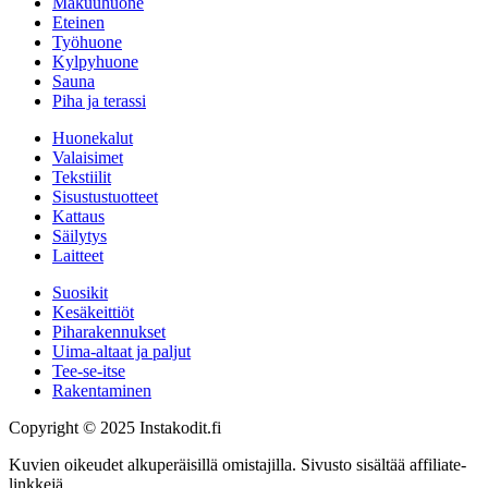
Makuuhuone
Eteinen
Työhuone
Kylpyhuone
Sauna
Piha ja terassi
Huonekalut
Valaisimet
Tekstiilit
Sisustustuotteet
Kattaus
Säilytys
Laitteet
Suosikit
Kesäkeittiöt
Piharakennukset
Uima-altaat ja paljut
Tee-se-itse
Rakentaminen
Copyright © 2025 Instakodit.fi
Kuvien oikeudet alkuperäisillä omistajilla. Sivusto sisältää affiliate-
linkkejä.