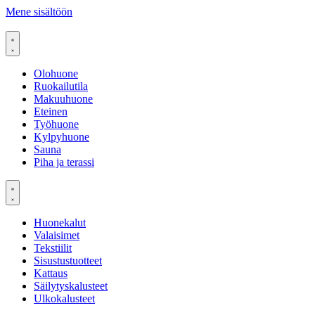
Mene sisältöön
Olohuone
Ruokailutila
Makuuhuone
Eteinen
Työhuone
Kylpyhuone
Sauna
Piha ja terassi
Huonekalut
Valaisimet
Tekstiilit
Sisustustuotteet
Kattaus
Säilytyskalusteet
Ulkokalusteet