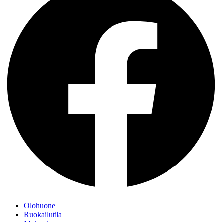
Olohuone
Ruokailutila