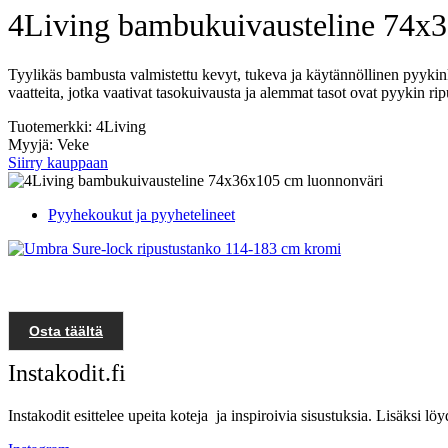
4Living bambukuivausteline 74x
Tyylikäs bambusta valmistettu kevyt, tukeva ja käytännöllinen pyykinkui
vaatteita, jotka vaativat tasokuivausta ja alemmat tasot ovat pyykin 
Tuotemerkki: 4Living
Myyjä: Veke
Siirry kauppaan
Pyyhekoukut ja pyyhetelineet
Osta täältä
Instakodit.fi
Instakodit esittelee upeita koteja ja inspiroivia sisustuksia. Lisäksi 