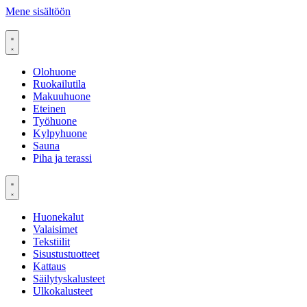
Mene sisältöön
Olohuone
Ruokailutila
Makuuhuone
Eteinen
Työhuone
Kylpyhuone
Sauna
Piha ja terassi
Huonekalut
Valaisimet
Tekstiilit
Sisustustuotteet
Kattaus
Säilytyskalusteet
Ulkokalusteet