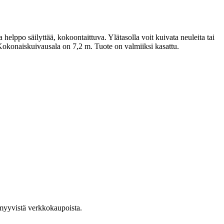
helppo säilyttää, kokoontaittuva. Ylätasolla voit kuivata neuleita tai
 Kokonaiskuivausala on 7,2 m. Tuote on valmiiksi kasattu.
a myyvistä verkkokaupoista.