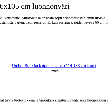
36x105 cm luonnonväri
vausteline. Muotoilunsa ansiosta sopii erinomaisesti pieniin tiloihin ja 
ripustamista varten. Telineessä on 11 kuivausrimaa, joiden leveys 66 cm.
Umbra Sure-lock ripustustanko 114-183 cm kromi
Umbra
löydät hyviä tuotevinkkejä ja tarjouksia sisustustuotteita sekä huonekaluj