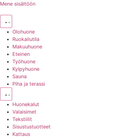
Mene sisältöön
Olohuone
Ruokailutila
Makuuhuone
Eteinen
Työhuone
Kylpyhuone
Sauna
Piha ja terassi
Huonekalut
Valaisimet
Tekstiilit
Sisustustuotteet
Kattaus