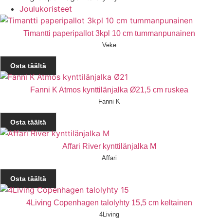
Joulukoristeet
Timantti paperipallot 3kpl 10 cm tummanpunainen
Veke
Osta täältä
Fanni K Atmos kynttilänjalka Ø21,5 cm ruskea
Fanni K
Osta täältä
Affari River kynttilänjalka M
Affari
Osta täältä
4Living Copenhagen talolyhty 15,5 cm keltainen
4Living