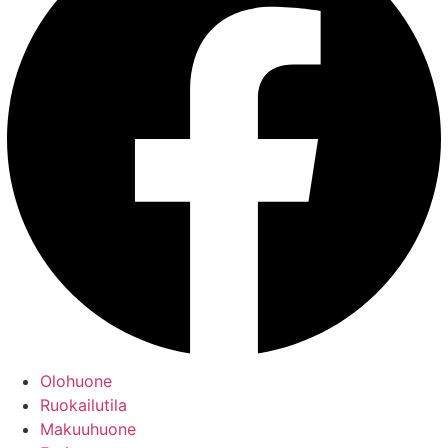
Olohuone
Ruokailutila
Makuuhuone