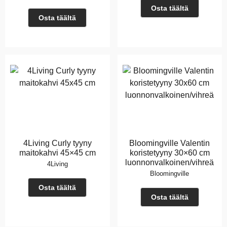
Osta täältä
Osta täältä
4Living Curly tyyny
Bloomingville Valentin
maitokahvi 45×45 cm
koristetyyny 30×60 cm
luonnonvalkoinen/vihreä
4Living
Bloomingville
Osta täältä
Osta täältä