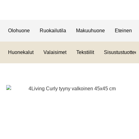
Olohuone
Ruokailutila
Makuuhuone
Eteinen
Huonekalut
Valaisimet
Tekstiilit
Sisustustuotteet