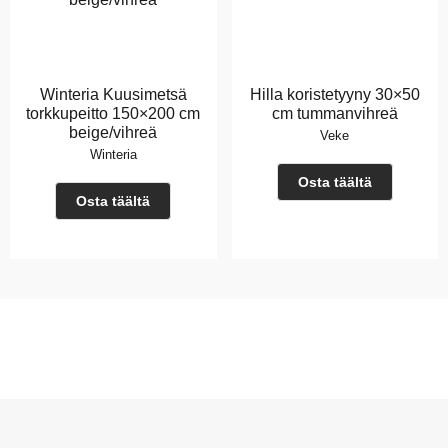
Winteria Kuusimetsä
Hilla koristetyyny 30×50
torkkupeitto 150×200 cm
cm tummanvihreä
beige/vihreä
Veke
Winteria
Osta täältä
Osta täältä