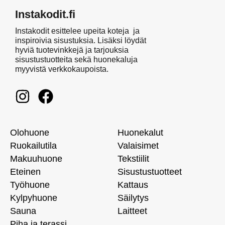
Instakodit.fi
Instakodit esittelee upeita koteja ja
inspiroivia sisustuksia. Lisäksi löydät
hyviä tuotevinkkejä ja tarjouksia
sisustustuotteita sekä huonekaluja
myyvistä verkkokaupoista.
Olohuone
Huonekalut
Ruokailutila
Valaisimet
Makuuhuone
Tekstiilit
Eteinen
Sisustustuotteet
Työhuone
Kattaus
Kylpyhuone
Säilytys
Sauna
Laitteet
Piha ja terassi