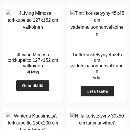
4Living Mimosa
Tintti koristetyyny 45×45
torkkupeitto 127×152 cm
cm
valkoinen
vadelma/luonnonvalkoine
n
4Living
Veke
Osta täältä
Osta täältä