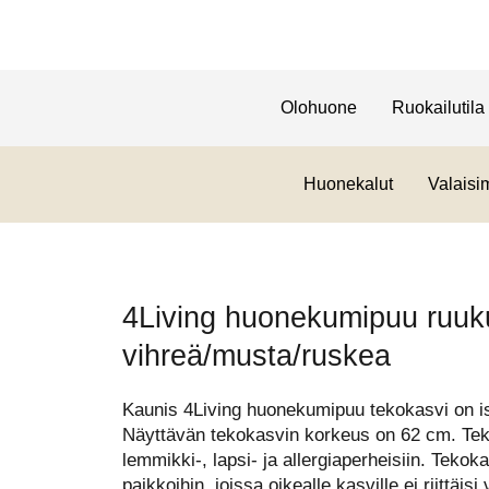
Olohuone
Ruokailutila
Huonekalut
Valaisi
4Living huonekumipuu ruu
vihreä/musta/ruskea
Kaunis 4Living huonekumipuu tekokasvi on i
Näyttävän tekokasvin korkeus on 62 cm. Teko
lemmikki-, lapsi- ja allergiaperheisiin. Tekok
paikkoihin, joissa oikealle kasville ei riittäisi 