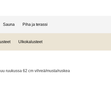
Sauna
Piha ja terassi
usteet
Ulkokalusteet