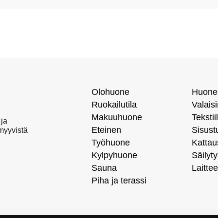
Olohuone
Huone
Ruokailutila
Valais
Makuuhuone
Tekstiil
 ja
Eteinen
Sisust
 myyvistä
Työhuone
Kattau
Kylpyhuone
Säilyty
Sauna
Laittee
Piha ja terassi