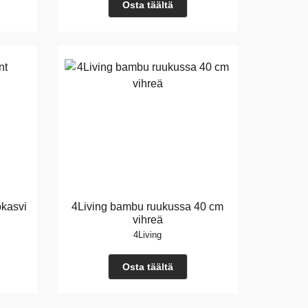
Osta täältä
okasvi
4Living bambu ruukussa 40 cm
vihreä
4Living
Osta täältä