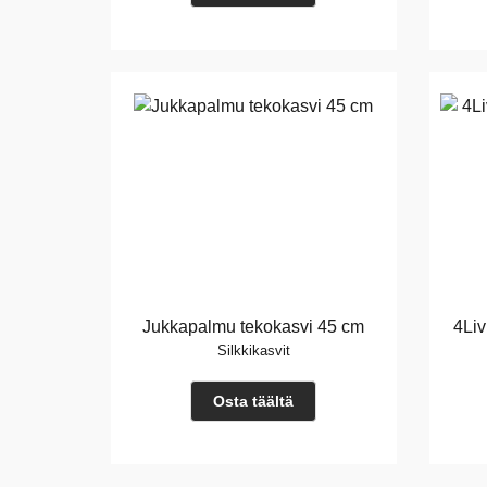
Jukkapalmu tekokasvi 45 cm
4Liv
Silkkikasvit
Osta täältä