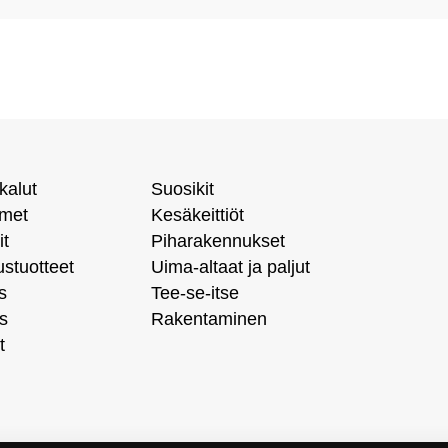
kalut
Suosikit
imet
Kesäkeittiöt
it
Piharakennukset
ustuotteet
Uima-altaat ja paljut
s
Tee-se-itse
s
Rakentaminen
t