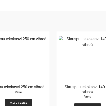
u tekokasvi 250 cm vihreä
Sitruspuu tekokasvi 140
vihreä
Veke
Veke
Osta täältä