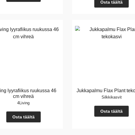
Osta täältä
ing lyyrafiikus ruukussa 46
Jukkapalmu Flax Plant tek
cm vihreä
Silkkikasvit
4Living
Osta täältä
Osta täältä