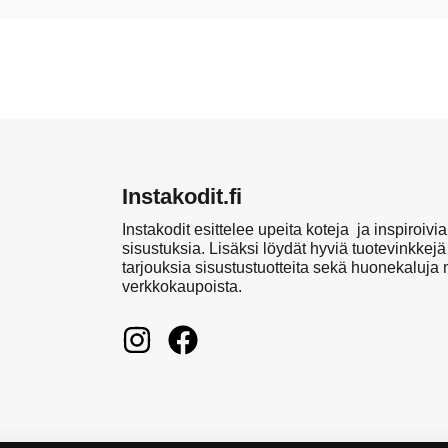
Instakodit.fi
Instakodit esittelee upeita koteja ja inspiroivia
sisustuksia. Lisäksi löydät hyviä tuotevinkkejä
tarjouksia sisustustuotteita sekä huonekaluja
verkkokaupoista.