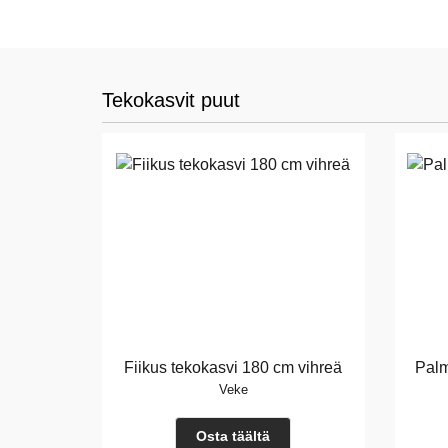
Tekokasvit puut
Fiikus tekokasvi 180 cm vihreä
Palm
Veke
Osta täältä