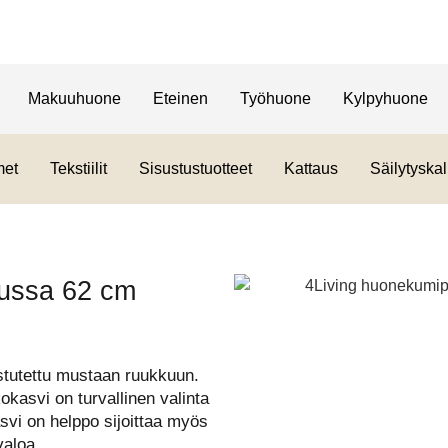
Makuuhuone
Eteinen
Työhuone
Kylpyhuone
met
Tekstiilit
Sisustustuotteet
Kattaus
Säilytyskal
kussa 62 cm
stutettu mustaan ruukkuun.
kasvi on turvallinen valinta
asvi on helppo sijoittaa myös
valoa.