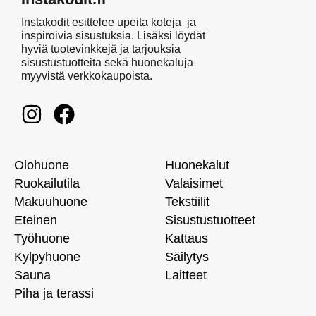
Instakodit esittelee upeita koteja ja
inspiroivia sisustuksia. Lisäksi löydät
hyviä tuotevinkkejä ja tarjouksia
sisustustuotteita sekä huonekaluja
myyvistä verkkokaupoista.
Olohuone
Huonekalut
Ruokailutila
Valaisimet
Makuuhuone
Tekstiilit
Eteinen
Sisustustuotteet
Työhuone
Kattaus
Kylpyhuone
Säilytys
Sauna
Laitteet
Piha ja terassi