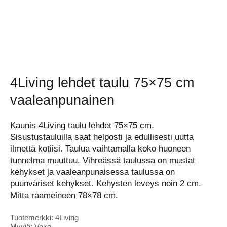
4Living lehdet taulu 75×75 cm
vaaleanpunainen
Kaunis 4Living taulu lehdet 75×75 cm.
Sisustustauluilla saat helposti ja edullisesti uutta
ilmettä kotiisi. Taulua vaihtamalla koko huoneen
tunnelma muuttuu. Vihreässä taulussa on mustat
kehykset ja vaaleanpunaisessa taulussa on
puunväriset kehykset. Kehysten leveys noin 2 cm.
Mitta raameineen 78×78 cm.
Tuotemerkki: 4Living
Myyjä: Veke