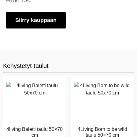
Siirry kauppaan
Kehystetyt taulut
4living Baletti taulu 50×70
4Living Born to be wild
cm
taulu 50×70 cm