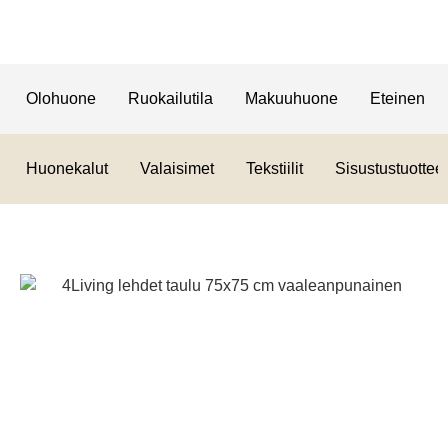
Olohuone
Ruokailutila
Makuuhuone
Eteinen
Huonekalut
Valaisimet
Tekstiilit
Sisustustuotteet