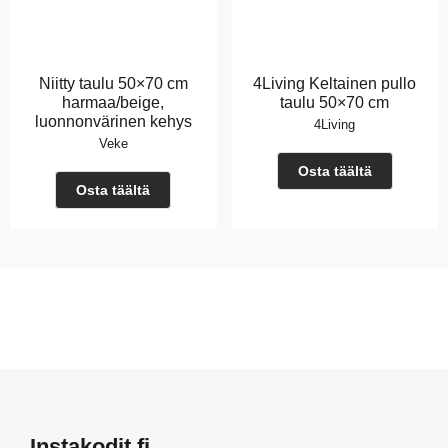
Niitty taulu 50×70 cm
4Living Keltainen pullo
harmaa/beige,
taulu 50×70 cm
luonnonvärinen kehys
4Living
Veke
Osta täältä
Osta täältä
Instakodit.fi