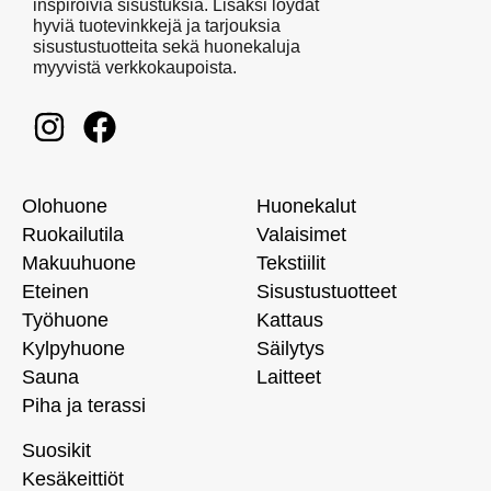
inspiroivia sisustuksia. Lisäksi löydät
hyviä tuotevinkkejä ja tarjouksia
sisustustuotteita sekä huonekaluja
myyvistä verkkokaupoista.
Olohuone
Huonekalut
Ruokailutila
Valaisimet
Makuuhuone
Tekstiilit
Eteinen
Sisustustuotteet
Työhuone
Kattaus
Kylpyhuone
Säilytys
Sauna
Laitteet
Piha ja terassi
Suosikit
Kesäkeittiöt