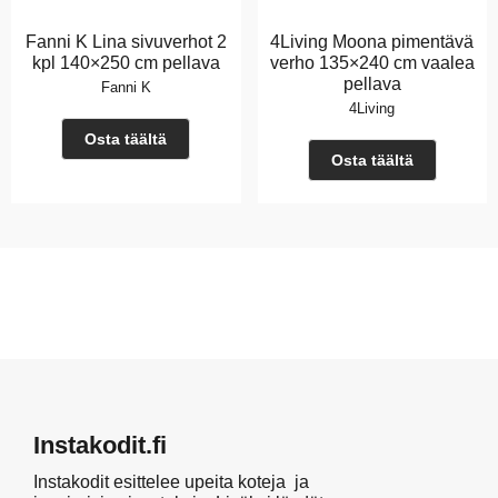
Fanni K Lina sivuverhot 2
4Living Moona pimentävä
kpl 140×250 cm pellava
verho 135×240 cm vaalea
pellava
Fanni K
4Living
Osta täältä
Osta täältä
Instakodit.fi
Instakodit esittelee upeita koteja ja