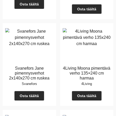
Osta täältä
Osta täältä
Svanefors Jane
4Living Moona pimentävä
pimennysverhot
verho 135×240 cm
2x140x270 cm ruskea
harmaa
Svanefors
4Living
Osta täältä
Osta täältä