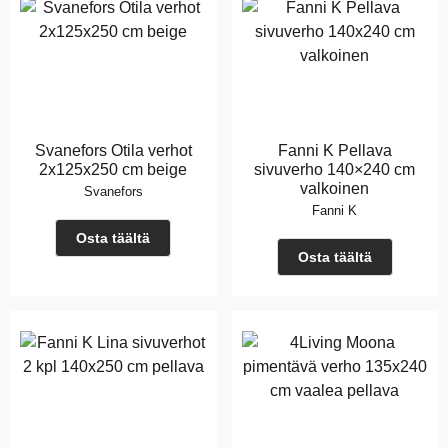
Svanefors Otila verhot
Fanni K Pellava
2x125x250 cm beige
sivuverho 140×240 cm
valkoinen
Svanefors
Fanni K
Osta täältä
Osta täältä