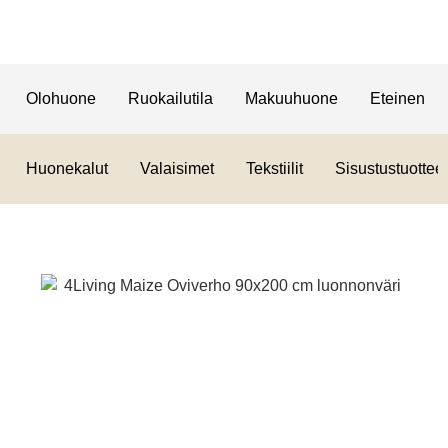
Olohuone
Ruokailutila
Makuuhuone
Eteinen
Huonekalut
Valaisimet
Tekstiilit
Sisustustuotteet