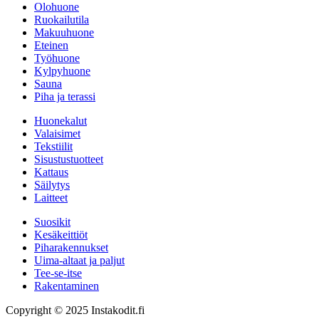
Olohuone
Ruokailutila
Makuuhuone
Eteinen
Työhuone
Kylpyhuone
Sauna
Piha ja terassi
Huonekalut
Valaisimet
Tekstiilit
Sisustustuotteet
Kattaus
Säilytys
Laitteet
Suosikit
Kesäkeittiöt
Piharakennukset
Uima-altaat ja paljut
Tee-se-itse
Rakentaminen
Copyright © 2025 Instakodit.fi