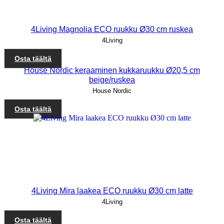
4Living Magnolia ECO ruukku Ø30 cm ruskea
4Living
Osta täältä
House Nordic keraaminen kukkaruukku Ø20,5 cm
beige/ruskea
House Nordic
Osta täältä
4Living Mira laakea ECO ruukku Ø30 cm latte
4Living
Osta täältä