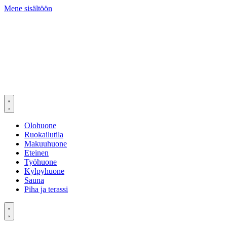
Mene sisältöön
Olohuone
Ruokailutila
Makuuhuone
Eteinen
Työhuone
Kylpyhuone
Sauna
Piha ja terassi