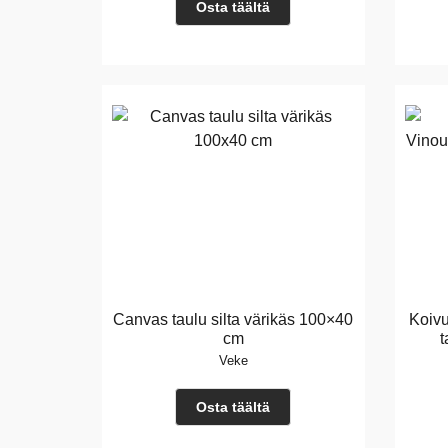
Osta täältä
Canvas taulu silta värikäs 100×40
Koivu
cm
t
Veke
Osta täältä