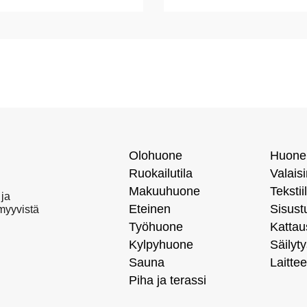
Olohuone
Huone
Ruokailutila
Valais
Makuuhuone
Tekstiil
 ja
Eteinen
Sisust
 myyvistä
Työhuone
Kattau
Kylpyhuone
Säilyty
Sauna
Laittee
Piha ja terassi