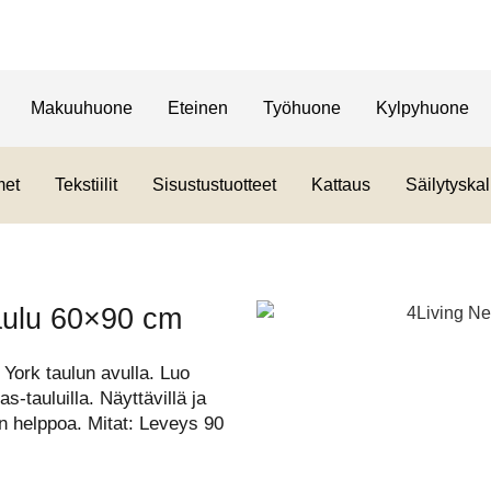
Makuuhuone
Eteinen
Työhuone
Kylpyhuone
met
Tekstiilit
Sisustustuotteet
Kattaus
Säilytyskal
aulu 60×90 cm
York taulun avulla. Luo
as-tauluilla. Näyttävillä ja
on helppoa. Mitat: Leveys 90