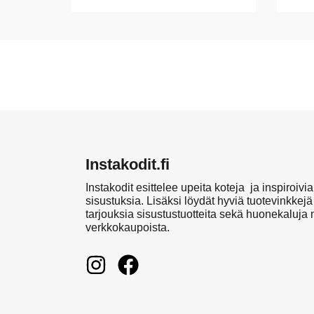
Instakodit.fi
Instakodit esittelee upeita koteja ja inspiroivia
sisustuksia. Lisäksi löydät hyviä tuotevinkkejä
tarjouksia sisustustuotteita sekä huonekaluja
verkkokaupoista.