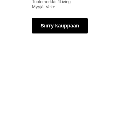
Tuotemerkki: 4Living
Myyjä: Veke
Siirry kauppaan