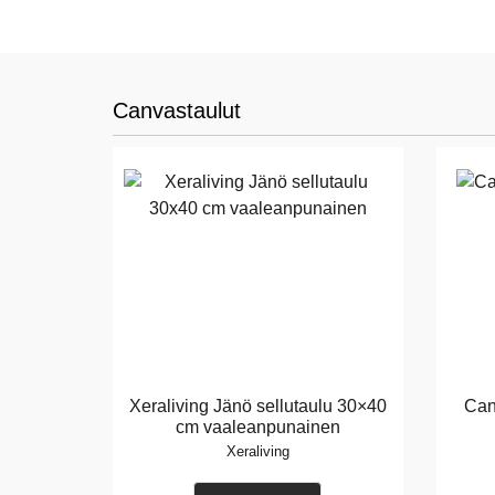
Canvastaulut
Xeraliving Jänö sellutaulu 30×40
Can
cm vaaleanpunainen
Xeraliving