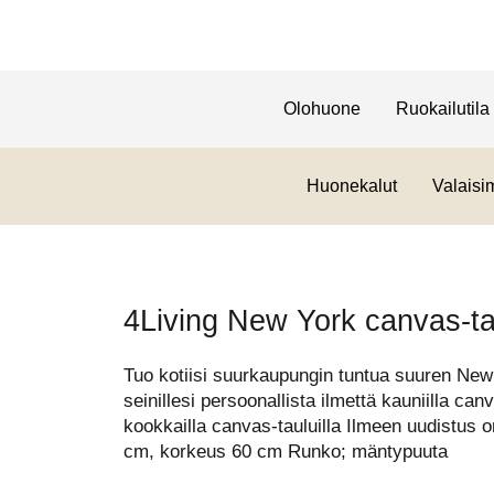
Olohuone
Ruokailutila
Huonekalut
Valaisi
4Living New York canvas-t
Tuo kotiisi suurkaupungin tuntua suuren New 
seinillesi persoonallista ilmettä kauniilla canv
kookkailla canvas-tauluilla Ilmeen uudistus 
cm, korkeus 60 cm Runko; mäntypuuta