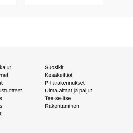
kalut
Suosikit
imet
Kesäkeittiöt
it
Piharakennukset
ustuotteet
Uima-altaat ja paljut
s
Tee-se-itse
s
Rakentaminen
t