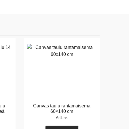
ulu
Canvas taulu rantamaisema
eä
60×140 cm
ArtLink