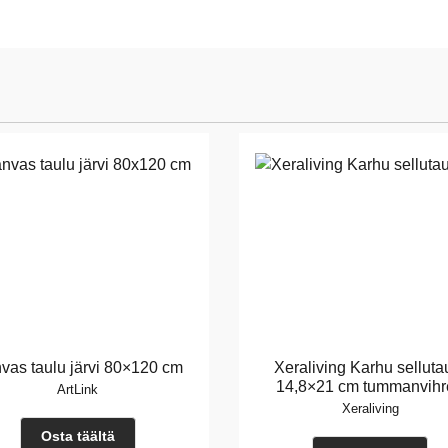
vas taulu järvi 80×120 cm
Xeraliving Karhu selluta
14,8×21 cm tummanvihr
ArtLink
Xeraliving
Osta täältä