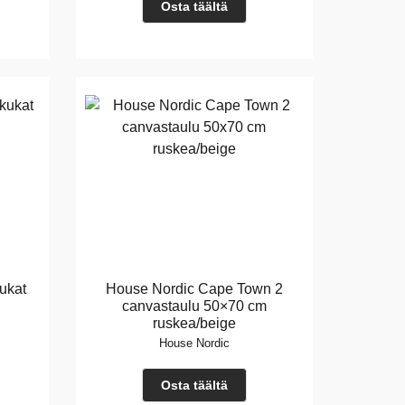
Osta täältä
ukat
House Nordic Cape Town 2
canvastaulu 50×70 cm
ruskea/beige
House Nordic
Osta täältä