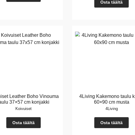
Osta täältä
iset Leather Boho Vinouma
4Living Kakemono taulu k
aulu 37×57 cm konjakki
60×90 cm musta
Koivuiset
4Living
Osta täältä
Osta täältä