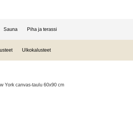
Sauna
Piha ja terassi
usteet
Ulkokalusteet