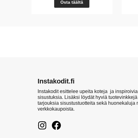
Osta täältä
Instakodit.fi
Instakodit esittelee upeita koteja ja inspiroivia
sisustuksia. Lisäksi löydät hyviä tuotevinkkejä
tarjouksia sisustustuotteita sekä huonekaluja
verkkokaupoista.