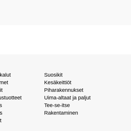
kalut
Suosikit
imet
Kesäkeittiöt
it
Piharakennukset
ustuotteet
Uima-altaat ja paljut
s
Tee-se-itse
s
Rakentaminen
t