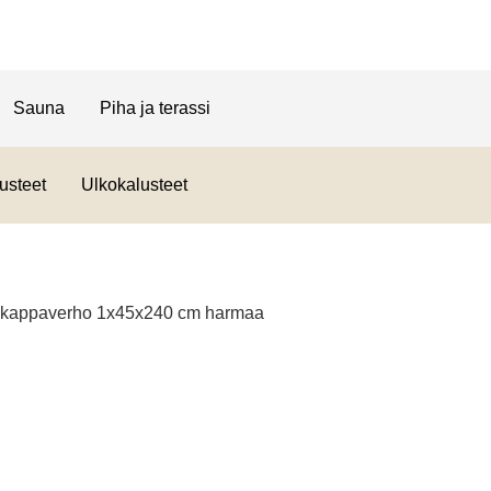
Sauna
Piha ja terassi
usteet
Ulkokalusteet