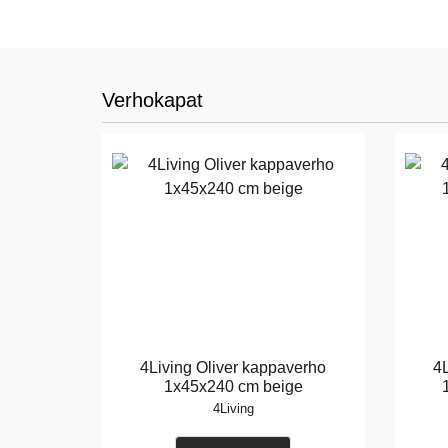
Verhokapat
4Living Oliver kappaverho
4L
1x45x240 cm beige
4Living