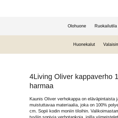
Olohuone
Ruokailutila
Huonekalut
Valaisi
4Living Oliver kappaverho
harmaa
Kaunis Oliver verhokappa on eläväpintaista j
muistuttavaa materiaalia, joka on 100% poly
cm. Sopii kodin moniin tiloihin. Valikoima
tyyliin sopivia verhotankoja, joilla viimeiste