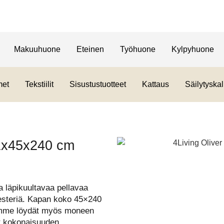
Makuuhuone
Eteinen
Työhuone
Kylpyhuone
met
Tekstiilit
Sisustustuotteet
Kattaus
Säilytyskal
 1x45x240 cm
a läpikuultavaa pellavaa
esteriä. Kapan koko 45×240
stamme löydät myös moneen
let kokonaisuuden.