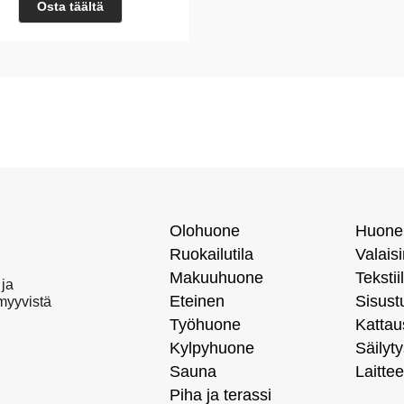
Osta täältä
Olohuone
Huone
Ruokailutila
Valais
Makuuhuone
Tekstiil
 ja
Eteinen
Sisust
 myyvistä
Työhuone
Kattau
Kylpyhuone
Säilyty
Sauna
Laittee
Piha ja terassi