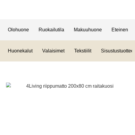
Olohuone
Ruokailutila
Makuuhuone
Eteinen
Huonekalut
Valaisimet
Tekstiilit
Sisustustuotteet