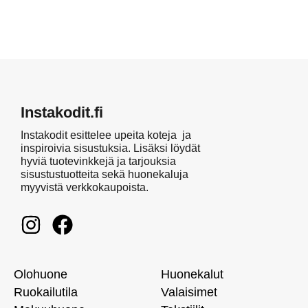
Instakodit.fi
Instakodit esittelee upeita koteja ja
inspiroivia sisustuksia. Lisäksi löydät
hyviä tuotevinkkejä ja tarjouksia
sisustustuotteita sekä huonekaluja
myyvistä verkkokaupoista.
Olohuone
Huonekalut
Ruokailutila
Valaisimet