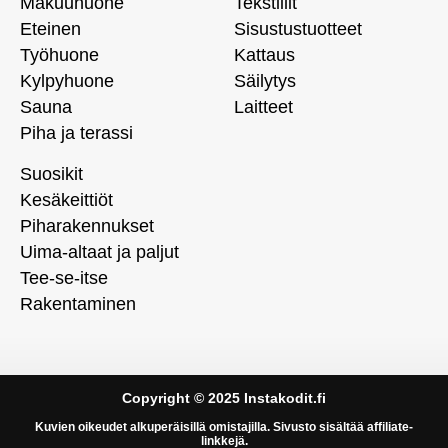
Makuuhuone
Tekstiilit
Eteinen
Sisustustuotteet
Työhuone
Kattaus
Kylpyhuone
Säilytys
Sauna
Laitteet
Piha ja terassi
Suosikit
Kesäkeittiöt
Piharakennukset
Uima-altaat ja paljut
Tee-se-itse
Rakentaminen
Copyright © 2025 Instakodit.fi
Kuvien oikeudet alkuperäisillä omistajilla. Sivusto sisältää affiliate-
linkkejä.