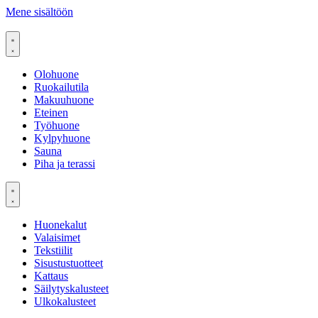
Mene sisältöön
Olohuone
Ruokailutila
Makuuhuone
Eteinen
Työhuone
Kylpyhuone
Sauna
Piha ja terassi
Huonekalut
Valaisimet
Tekstiilit
Sisustustuotteet
Kattaus
Säilytyskalusteet
Ulkokalusteet