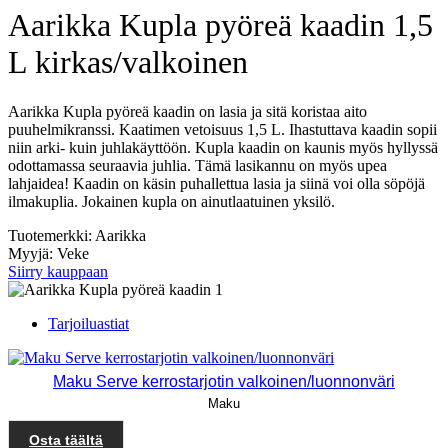
Aarikka Kupla pyöreä kaadin 1,5
L kirkas/valkoinen
Aarikka Kupla pyöreä kaadin on lasia ja sitä koristaa aito
puuhelmikranssi. Kaatimen vetoisuus 1,5 L. Ihastuttava kaadin sopii
niin arki- kuin juhlakäyttöön. Kupla kaadin on kaunis myös hyllyssä
odottamassa seuraavia juhlia. Tämä lasikannu on myös upea
lahjaidea! Kaadin on käsin puhallettua lasia ja siinä voi olla söpöjä
ilmakuplia. Jokainen kupla on ainutlaatuinen yksilö.
Tuotemerkki: Aarikka
Myyjä: Veke
Siirry kauppaan
Tarjoiluastiat
Maku Serve kerrostarjotin valkoinen/luonnonväri
Maku
Osta täältä