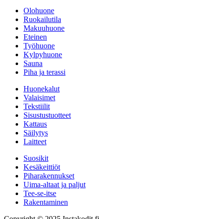
Olohuone
Ruokailutila
Makuuhuone
Eteinen
Työhuone
Kylpyhuone
Sauna
Piha ja terassi
Huonekalut
Valaisimet
Tekstiilit
Sisustustuotteet
Kattaus
Säilytys
Laitteet
Suosikit
Kesäkeittiöt
Piharakennukset
Uima-altaat ja paljut
Tee-se-itse
Rakentaminen
Copyright © 2025 Instakodit.fi