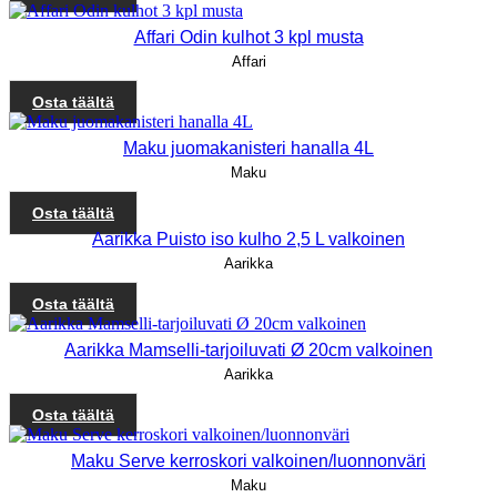
Affari Odin kulhot 3 kpl musta
Affari
Osta täältä
Maku juomakanisteri hanalla 4L
Maku
Osta täältä
Aarikka Puisto iso kulho 2,5 L valkoinen
Aarikka
Osta täältä
Aarikka Mamselli-tarjoiluvati Ø 20cm valkoinen
Aarikka
Osta täältä
Maku Serve kerroskori valkoinen/luonnonväri
Maku