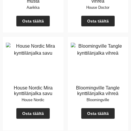
musta
vihreä
Aarikka
House Doctor
Osta täältä
Osta täältä
House Nordic Mira
Bloomingville Tangle
kynttilänjalka savu
kynttilänjalka vihreä
House Nordic
Bloomingville
Osta täältä
Osta täältä