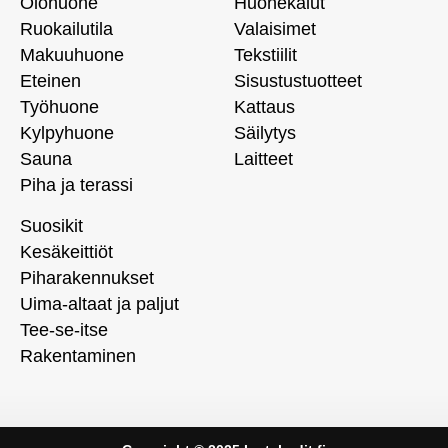
Olohuone
Huonekalut
Ruokailutila
Valaisimet
Makuuhuone
Tekstiilit
Eteinen
Sisustustuotteet
Työhuone
Kattaus
Kylpyhuone
Säilytys
Sauna
Laitteet
Piha ja terassi
Suosikit
Kesäkeittiöt
Piharakennukset
Uima-altaat ja paljut
Tee-se-itse
Rakentaminen