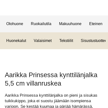
Olohuone
Ruokailutila
Makuuhuone
Eteinen
Huonekalut
Valaisimet
Tekstiilit
Sisustustuotteet
Aarikka Prinsessa kynttilänjalka
5,5 cm villanruskea
Aarikka Prinsessa kynttilänjalka on pieni ja sisukas
tuikkukippo, joka ei suostu jäämään isompiensa
varjoon. Se kestää kuumaa ja pärjää hämärässä,