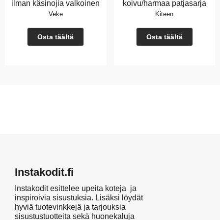
ilman käsinojia valkoinen
koivu/harmaa patjasarja
Veke
Kiteen
Osta täältä
Osta täältä
Instakodit.fi
Instakodit esittelee upeita koteja ja
inspiroivia sisustuksia. Lisäksi löydät
hyviä tuotevinkkejä ja tarjouksia
sisustustuotteita sekä huonekaluja