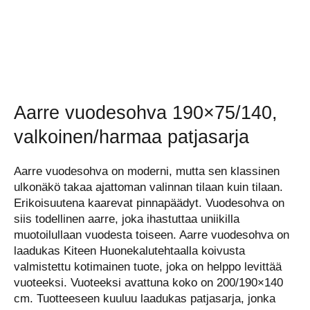
Aarre vuodesohva 190×75/140,
valkoinen/harmaa patjasarja
Aarre vuodesohva on moderni, mutta sen klassinen
ulkonäkö takaa ajattoman valinnan tilaan kuin tilaan.
Erikoisuutena kaarevat pinnapäädyt. Vuodesohva on
siis todellinen aarre, joka ihastuttaa uniikilla
muotoilullaan vuodesta toiseen. Aarre vuodesohva on
laadukas Kiteen Huonekalutehtaalla koivusta
valmistettu kotimainen tuote, joka on helppo levittää
vuoteeksi. Vuoteeksi avattuna koko on 200/190×140
cm. Tuotteeseen kuuluu laadukas patjasarja, jonka