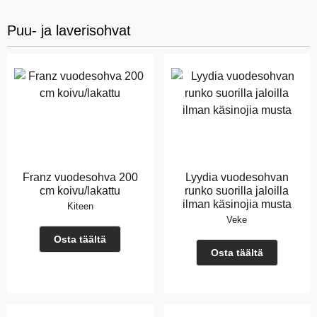
Puu- ja laverisohvat
Franz vuodesohva 200
Lyydia vuodesohvan
cm koivu/lakattu
runko suorilla jaloilla
ilman käsinojia musta
Kiteen
Veke
Osta täältä
Osta täältä