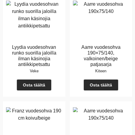
Lyydia vuodesohvan
Aarre vuodesohva
runko suorilla jaloilla
190×75/140,
ilman käsinojia
valkoinen/beige
antiikkipetsattu
patjasarja
Veke
Kiteen
Osta täältä
Osta täältä