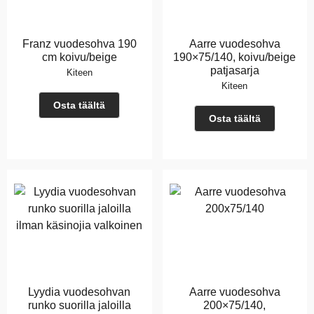
Franz vuodesohva 190
Aarre vuodesohva
cm koivu/beige
190×75/140, koivu/beige
patjasarja
Kiteen
Kiteen
Osta täältä
Osta täältä
Lyydia vuodesohvan
Aarre vuodesohva
runko suorilla jaloilla
200×75/140,