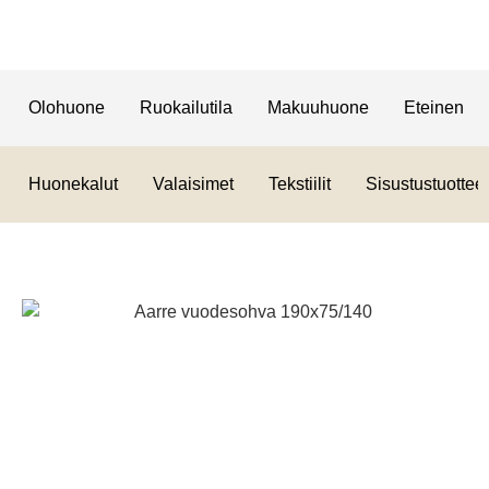
Olohuone
Ruokailutila
Makuuhuone
Eteinen
Huonekalut
Valaisimet
Tekstiilit
Sisustustuotteet