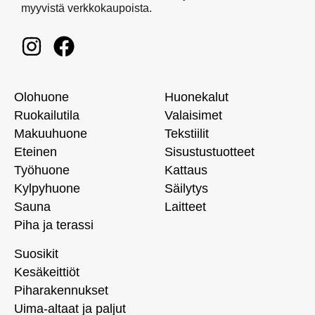
myyvistä verkkokaupoista.
Olohuone
Huonekalut
Ruokailutila
Valaisimet
Makuuhuone
Tekstiilit
Eteinen
Sisustustuotteet
Työhuone
Kattaus
Kylpyhuone
Säilytys
Sauna
Laitteet
Piha ja terassi
Suosikit
Kesäkeittiöt
Piharakennukset
Uima-altaat ja paljut