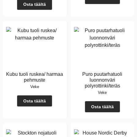
Osta täältä
Kubu tuoli ruskea/ harmaa
Puro puutarhatuoli
pehmuste
luonnonväri
polyrottinki/teräs
Veke
Veke
Osta täältä
Osta täältä