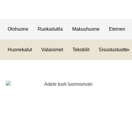
Olohuone
Ruokailutila
Makuuhuone
Eteinen
Huonekalut
Valaisimet
Tekstiilit
Sisustustuotteet