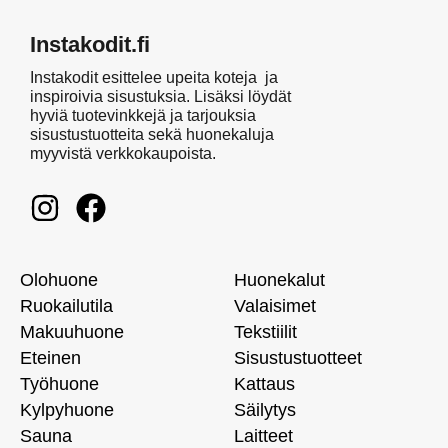
Instakodit.fi
Instakodit esittelee upeita koteja ja
inspiroivia sisustuksia. Lisäksi löydät
hyviä tuotevinkkejä ja tarjouksia
sisustustuotteita sekä huonekaluja
myyvistä verkkokaupoista.
Olohuone
Huonekalut
Ruokailutila
Valaisimet
Makuuhuone
Tekstiilit
Eteinen
Sisustustuotteet
Työhuone
Kattaus
Kylpyhuone
Säilytys
Sauna
Laitteet