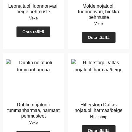
Leona tuoli luonnonväri,
Molde nojatuoli
beige pehmuste
luonnonväri, hiekka
pehmuste
Veke
Veke
Osta täältä
Osta täältä
Dublin nojatuoli
Hillerstorp Dallas
tummanharmaa, harmaat
nojatuoli harmaa/beige
pehmusteet
Hillerstorp
Veke
Osta täältä