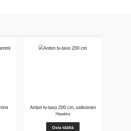
tammi
Anton tv-taso 200 cm, valkoinen
Hiipakka
Osta täältä