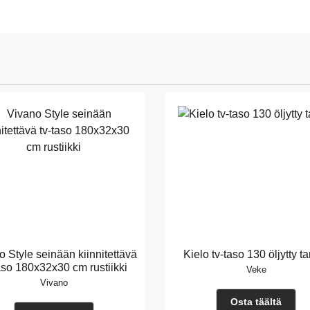
o Style seinään kiinnitettävä
Kielo tv-taso 130 öljytty 
aso 180x32x30 cm rustiikki
Veke
Vivano
Osta täältä