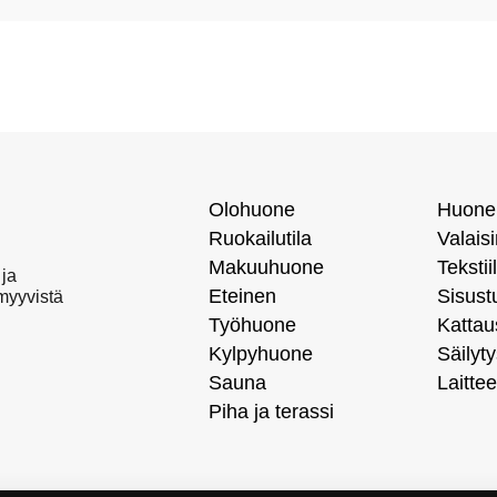
Olohuone
Huone
Ruokailutila
Valais
Makuuhuone
Tekstiil
 ja
Eteinen
Sisust
 myyvistä
Työhuone
Kattau
Kylpyhuone
Säilyty
Sauna
Laittee
Piha ja terassi