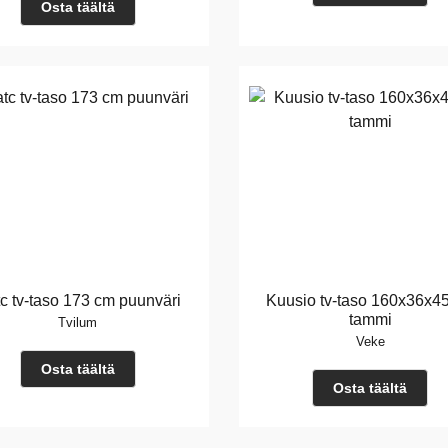
Osta täältä
c tv-taso 173 cm puunväri
Kuusio tv-taso 160x36x4
tammi
Tvilum
Veke
Osta täältä
Osta täältä