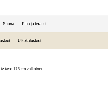
Sauna
Piha ja terassi
usteet
Ulkokalusteet