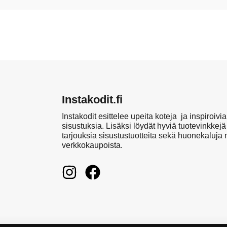
Instakodit.fi
Instakodit esittelee upeita koteja ja inspiroivia
sisustuksia. Lisäksi löydät hyviä tuotevinkkejä
tarjouksia sisustustuotteita sekä huonekaluja
verkkokaupoista.