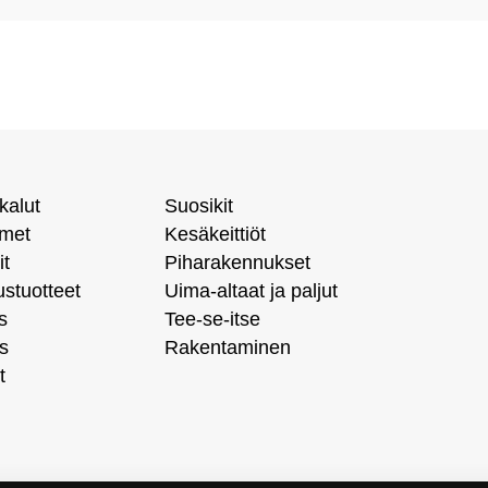
kalut
Suosikit
imet
Kesäkeittiöt
it
Piharakennukset
ustuotteet
Uima-altaat ja paljut
s
Tee-se-itse
s
Rakentaminen
t