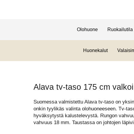
Olohuone
Ruokailutila
Huonekalut
Valaisi
Alava tv-taso 175 cm valko
Suomessa valmistettu Alava tv-taso on yksink
onkin tyylikäs valinta olohuoneeseen. Tv-tas
hyväksytystä kalustelevystä. Rungon vahvu
vahvuus 18 mm. Taustassa on johtojen läpivie