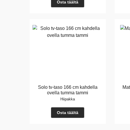
Osta täältä
Solo tv-taso 166 cm kahdella
Mat
ovella tumma tammi
Hiipakka
Osta täältä