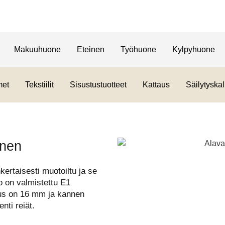
Makuuhuone
Eteinen
Työhuone
Kylpyhuone
met
Tekstiilit
Sisustustuotteet
Kattaus
Säilytyskal
inen
ertaisesti muotoiltu ja se
o on valmistettu E1
us on 16 mm ja kannen
nti reiät.