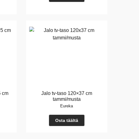
5 cm
Jalo tv-taso 120×37 cm
tammi/musta
Eureka
Osta täältä