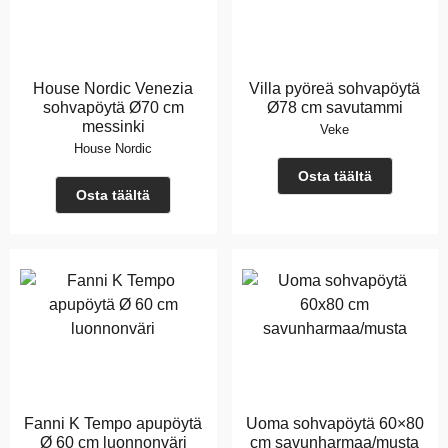
House Nordic Venezia
Villa pyöreä sohvapöytä
sohvapöytä Ø70 cm
Ø78 cm savutammi
messinki
Veke
House Nordic
Osta täältä
Osta täältä
Fanni K Tempo apupöytä
Uoma sohvapöytä 60×80
Ø 60 cm luonnonväri
cm savunharmaa/musta