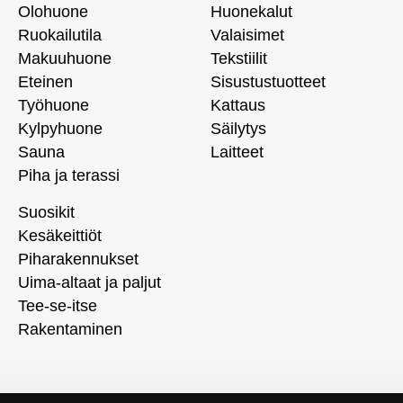
Olohuone
Huonekalut
Ruokailutila
Valaisimet
Makuuhuone
Tekstiilit
Eteinen
Sisustustuotteet
Työhuone
Kattaus
Kylpyhuone
Säilytys
Sauna
Laitteet
Piha ja terassi
Suosikit
Kesäkeittiöt
Piharakennukset
Uima-altaat ja paljut
Tee-se-itse
Rakentaminen