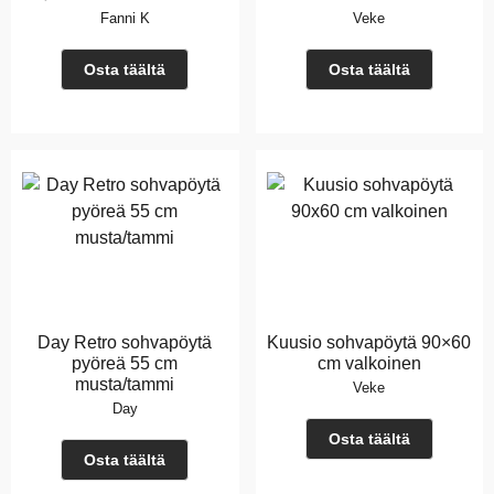
Fanni K
Veke
Osta täältä
Osta täältä
Day Retro sohvapöytä
Kuusio sohvapöytä 90×60
pyöreä 55 cm
cm valkoinen
musta/tammi
Veke
Day
Osta täältä
Osta täältä