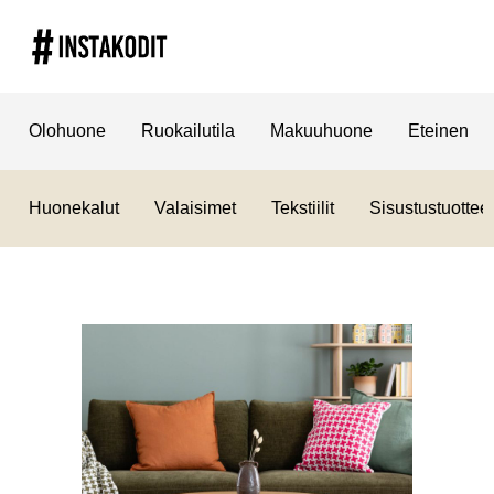
Olohuone
Ruokailutila
Makuuhuone
Eteinen
Huonekalut
Valaisimet
Tekstiilit
Sisustustuotteet