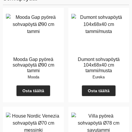
Mooda Gap pyöreä
Dumont sohvapöytä
sohvapöytä Ø90 cm
104x68x40 cm
tammi
tammi/musta
Mooda
Eureka
Osta täältä
Osta täältä