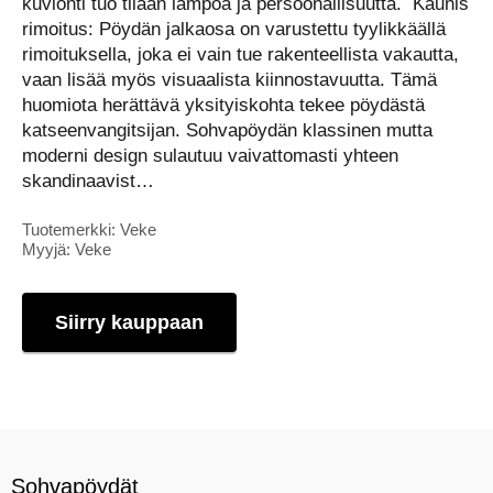
kuvionti tuo tilaan lämpöä ja persoonallisuutta. Kaunis
rimoitus: Pöydän jalkaosa on varustettu tyylikkäällä
rimoituksella, joka ei vain tue rakenteellista vakautta,
vaan lisää myös visuaalista kiinnostavuutta. Tämä
huomiota herättävä yksityiskohta tekee pöydästä
katseenvangitsijan. Sohvapöydän klassinen mutta
moderni design sulautuu vaivattomasti yhteen
skandinaavist…
Tuotemerkki: Veke
Myyjä: Veke
Siirry kauppaan
Sohvapöydät