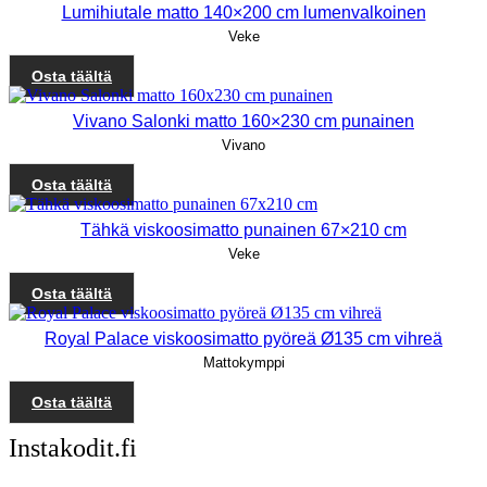
Lumihiutale matto 140×200 cm lumenvalkoinen
Veke
Osta täältä
Vivano Salonki matto 160×230 cm punainen
Vivano
Osta täältä
Tähkä viskoosimatto punainen 67×210 cm
Veke
Osta täältä
Royal Palace viskoosimatto pyöreä Ø135 cm vihreä
Mattokymppi
Osta täältä
Instakodit.fi