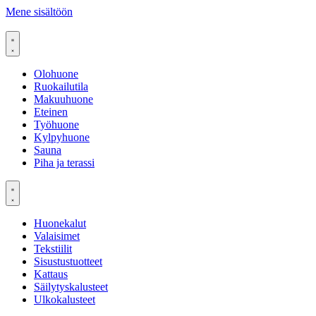
Mene sisältöön
Olohuone
Ruokailutila
Makuuhuone
Eteinen
Työhuone
Kylpyhuone
Sauna
Piha ja terassi
Huonekalut
Valaisimet
Tekstiilit
Sisustustuotteet
Kattaus
Säilytyskalusteet
Ulkokalusteet