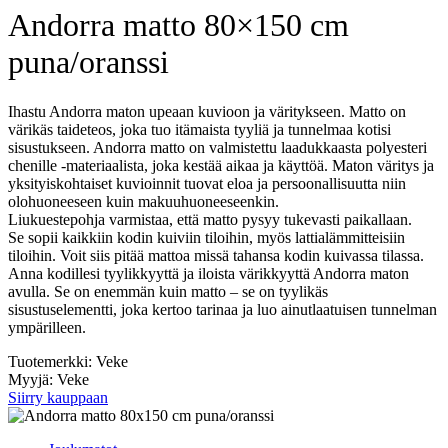
Andorra matto 80×150 cm
puna/oranssi
Ihastu Andorra maton upeaan kuvioon ja väritykseen. Matto on
värikäs taideteos, joka tuo itämaista tyyliä ja tunnelmaa kotisi
sisustukseen. Andorra matto on valmistettu laadukkaasta polyesteri
chenille -materiaalista, joka kestää aikaa ja käyttöä. Maton väritys ja
yksityiskohtaiset kuvioinnit tuovat eloa ja persoonallisuutta niin
olohuoneeseen kuin makuuhuoneeseenkin.
Liukuestepohja varmistaa, että matto pysyy tukevasti paikallaan.
Se sopii kaikkiin kodin kuiviin tiloihin, myös lattialämmitteisiin
tiloihin. Voit siis pitää mattoa missä tahansa kodin kuivassa tilassa.
Anna kodillesi tyylikkyyttä ja iloista värikkyyttä Andorra maton
avulla. Se on enemmän kuin matto – se on tyylikäs
sisustuselementti, joka kertoo tarinaa ja luo ainutlaatuisen tunnelman
ympärilleen.
Tuotemerkki: Veke
Myyjä: Veke
Siirry kauppaan