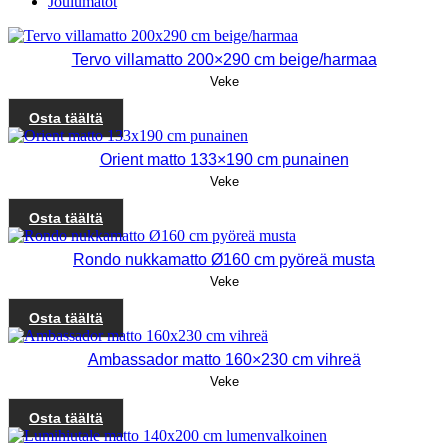
Joulumatot
Tervo villamatto 200×290 cm beige/harmaa
Veke
Osta täältä
Orient matto 133×190 cm punainen
Veke
Osta täältä
Rondo nukkamatto Ø160 cm pyöreä musta
Veke
Osta täältä
Ambassador matto 160×230 cm vihreä
Veke
Osta täältä