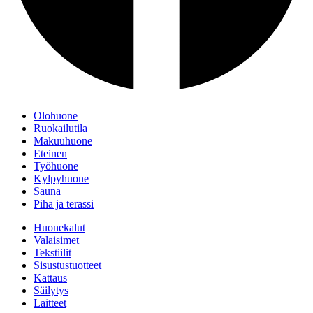
Olohuone
Ruokailutila
Makuuhuone
Eteinen
Työhuone
Kylpyhuone
Sauna
Piha ja terassi
Huonekalut
Valaisimet
Tekstiilit
Sisustustuotteet
Kattaus
Säilytys
Laitteet