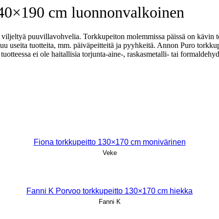
140×190 cm luonnonvalkoinen
viljeltyä puuvillavohvelia. Torkkupeiton molemmissa päissä on kävin teh
 useita tuotteita, mm. päiväpeitteitä ja pyyhkeitä. Annon Puro torkku
uotteessa ei ole haitallisia torjunta-aine-, raskasmetalli- tai formaldehy
Fiona torkkupeitto 130×170 cm monivärinen
Veke
Fanni K Porvoo torkkupeitto 130×170 cm hiekka
Fanni K