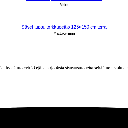
Veke
Sävel tupsu torkkupeitto 125×150 cm terra
Mattokymppi
löydät hyviä tuotevinkkejä ja tarjouksia sisustustuotteita sekä huonekaluj