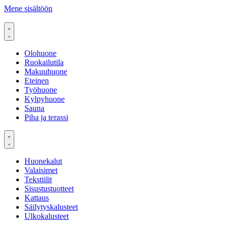
Mene sisältöön
Olohuone
Ruokailutila
Makuuhuone
Eteinen
Työhuone
Kylpyhuone
Sauna
Piha ja terassi
Huonekalut
Valaisimet
Tekstiilit
Sisustustuotteet
Kattaus
Säilytyskalusteet
Ulkokalusteet