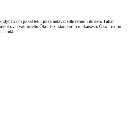
dyt 15 cm pitkät letit, jotka antavat sille rennon ilmeen. Tähän
peitot ovat valmistettu Öko-Tex -standardin mukaisesti. Öko-Tex on
dijäämiä.