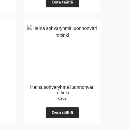
Osta täältä
Heinä sohvaryhmä luonnonväri
rottinki
Veke
Osta täältä