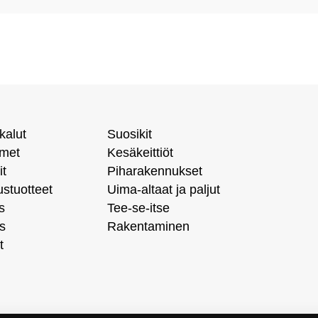
kalut
Suosikit
imet
Kesäkeittiöt
it
Piharakennukset
ustuotteet
Uima-altaat ja paljut
s
Tee-se-itse
s
Rakentaminen
t