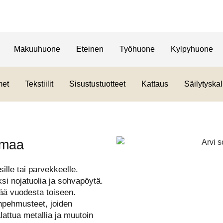
Makuuhuone
Eteinen
Työhuone
Kylpyhuone
met
Tekstiilit
Sisustustuotteet
Kattaus
Säilytyskal
rmaa
ille tai parvekkeelle.
i nojatuolia ja sohvapöytä.
tää vuodesta toiseen.
npehmusteet, joiden
lattua metallia ja muutoin