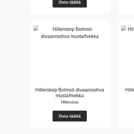
Osta täältä
Hillerstorp Bolmsö divaanisohva
Hil
musta/hiekka
Hillerstorp
Osta täältä