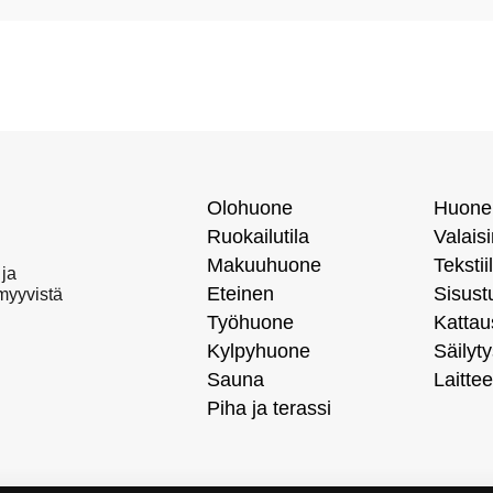
Olohuone
Huone
Ruokailutila
Valais
Makuuhuone
Tekstiil
 ja
Eteinen
Sisust
 myyvistä
Työhuone
Kattau
Kylpyhuone
Säilyty
Sauna
Laittee
Piha ja terassi