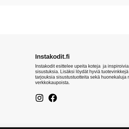
Instakodit.fi
Instakodit esittelee upeita koteja ja inspiroivia
sisustuksia. Lisäksi löydät hyviä tuotevinkkejä
tarjouksia sisustustuotteita sekä huonekaluja
verkkokaupoista.