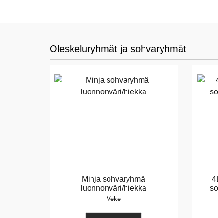
Oleskeluryhmät ja sohvaryhmät
Minja sohvaryhmä
4
luonnonväri/hiekka
so
Veke