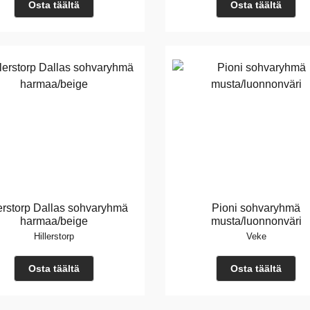
Osta täältä
Osta täältä
lerstorp Dallas sohvaryhmä
Pioni sohvaryhmä
harmaa/beige
musta/luonnonväri
Hillerstorp
Veke
Osta täältä
Osta täältä