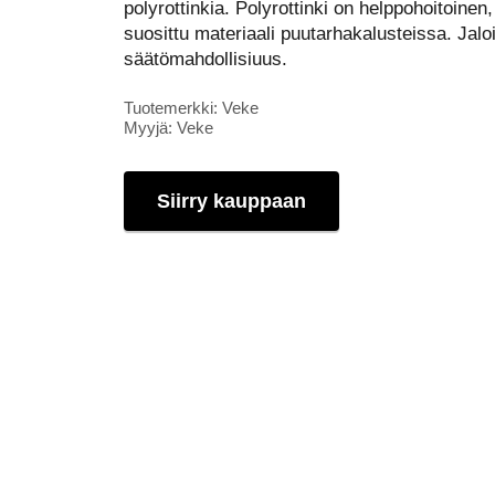
polyrottinkia. Polyrottinki on helppohoitoine
suosittu materiaali puutarhakalusteissa. Jal
säätömahdollisiuus.
Tuotemerkki: Veke
Myyjä: Veke
Siirry kauppaan