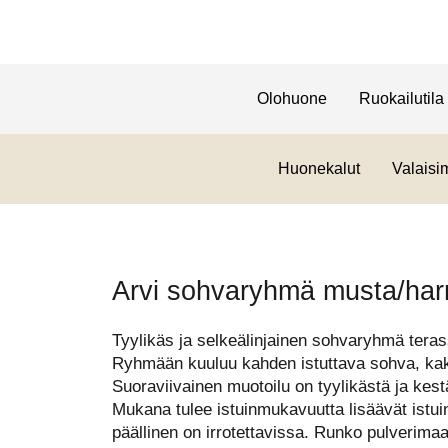
Olohuone
Ruokailutila
Huonekalut
Valaisi
Arvi sohvaryhmä musta/ha
Tyylikäs ja selkeälinjainen sohvaryhmä terass
Ryhmään kuuluu kahden istuttava sohva, kaks
Suoraviivainen muotoilu on tyylikästä ja kes
Mukana tulee istuinmukavuutta lisäävät istui
päällinen on irrotettavissa. Runko pulverimaa