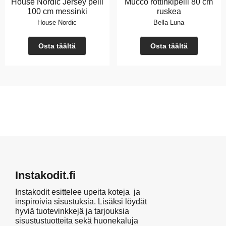
House Nordic Jersey peili
Mucco rottinkipeili 80 cm
100 cm messinki
ruskea
House Nordic
Bella Luna
Osta täältä
Osta täältä
Instakodit.fi
Instakodit esittelee upeita koteja ja
inspiroivia sisustuksia. Lisäksi löydät
hyviä tuotevinkkejä ja tarjouksia
sisustustuotteita sekä huonekaluja