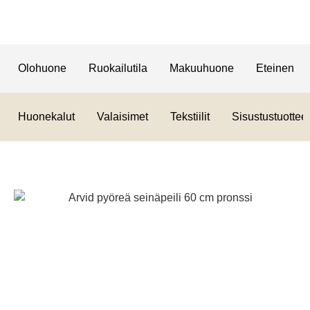
Olohuone
Ruokailutila
Makuuhuone
Eteinen
Huonekalut
Valaisimet
Tekstiilit
Sisustustuotteet