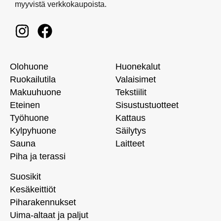
myyvistä verkkokaupoista.
Olohuone
Huonekalut
Ruokailutila
Valaisimet
Makuuhuone
Tekstiilit
Eteinen
Sisustustuotteet
Työhuone
Kattaus
Kylpyhuone
Säilytys
Sauna
Laitteet
Piha ja terassi
Suosikit
Kesäkeittiöt
Piharakennukset
Uima-altaat ja paljut