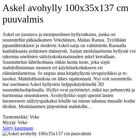
Askel avohylly 100x35x137 cm
puuvalmis
Askel on joustava ja monipuolinen hyllyratkaisu, jonka on
suunnitellut pitkäaikainen Vekeläinen, Matias Ranua. Tyyliltään
japandihenkinen ja moderni Askel-sarja on valmistettu Ranualla
laadukkaasta pohjoisen männystä. Sarjan modulaarisesta hyllystä voi
rakentaa unelmien säilytyskokonaisuuden askel kerrallaan.
Suunnittelun lähtökohtana olikin luoda tuote, joka sopii
mahdollisimman moneen eri käyttötarkoitukseen eri
elämäntilanteissa. Se taipuu aina kirjahyllystä sivupöydäksi ja tv-
tasoksi. Mahdollisuuksia on lähes rajattomasti. Nyt voit suunnitella
itse unelmiesi Askel hyllystön helppokäyttöisellä 3D
suunnitteluohjelmalla. Hyllyt ovat pyöristetyt, mikä tuo pehmeyttä ja
harmoniaa sisustukseen. Avohyllykkö sopii upeasti lasten
huoneeseen säilytyspaikaksi leluille tai minne tahansa muualle kodin
tiloihin. Modulaarinen järjestelmä mahdollis…
Tuotemerkki: Veke
Myyjä: Veke
Siirry kauppaan