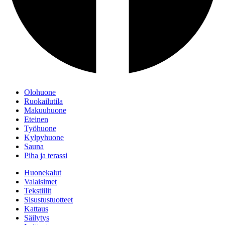
Olohuone
Ruokailutila
Makuuhuone
Eteinen
Työhuone
Kylpyhuone
Sauna
Piha ja terassi
Huonekalut
Valaisimet
Tekstiilit
Sisustustuotteet
Kattaus
Säilytys