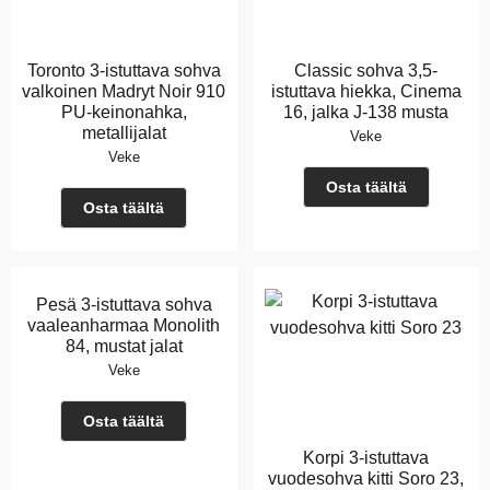
Toronto 3-istuttava sohva
Classic sohva 3,5-
valkoinen Madryt Noir 910
istuttava hiekka, Cinema
PU-keinonahka,
16, jalka J-138 musta
metallijalat
Veke
Veke
Osta täältä
Osta täältä
Pesä 3-istuttava sohva
vaaleanharmaa Monolith
84, mustat jalat
Veke
Osta täältä
Korpi 3-istuttava
vuodesohva kitti Soro 23,