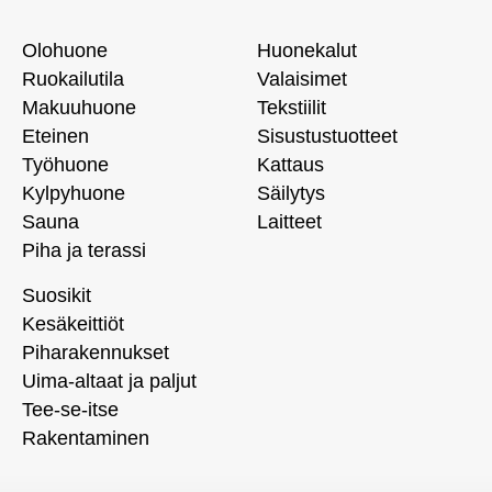
Olohuone
Huonekalut
Ruokailutila
Valaisimet
Makuuhuone
Tekstiilit
Eteinen
Sisustustuotteet
Työhuone
Kattaus
Kylpyhuone
Säilytys
Sauna
Laitteet
Piha ja terassi
Suosikit
Kesäkeittiöt
Piharakennukset
Uima-altaat ja paljut
Tee-se-itse
Rakentaminen