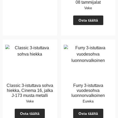
08 tammijalat
Veke
Osta täältä
Classic 3-istuttava sohva
Furry 3-istuttava
hiekka, Cinema 16, jalka
vuodesohva
J-173 musta metalli
luonnonvalkoinen
Veke
Eureka
Osta täältä
Osta täältä