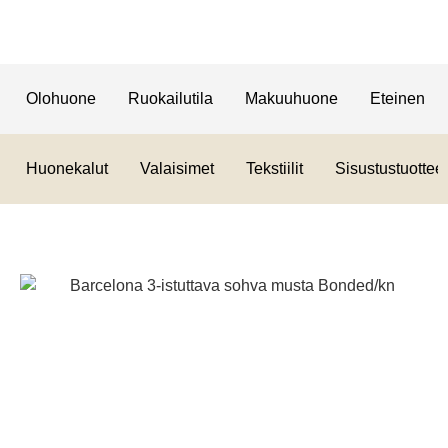
Olohuone
Ruokailutila
Makuuhuone
Eteinen
Huonekalut
Valaisimet
Tekstiilit
Sisustustuotteet