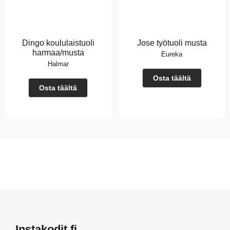
Dingo koululaistuoli
Jose työtuoli musta
harmaa/musta
Eureka
Halmar
Osta täältä
Osta täältä
Instakodit.fi