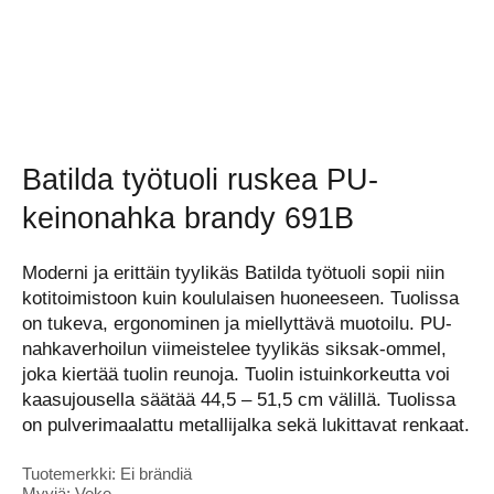
Batilda työtuoli ruskea PU-
keinonahka brandy 691B
Moderni ja erittäin tyylikäs Batilda työtuoli sopii niin
kotitoimistoon kuin koululaisen huoneeseen. Tuolissa
on tukeva, ergonominen ja miellyttävä muotoilu. PU-
nahkaverhoilun viimeistelee tyylikäs siksak-ommel,
joka kiertää tuolin reunoja. Tuolin istuinkorkeutta voi
kaasujousella säätää 44,5 – 51,5 cm välillä. Tuolissa
on pulverimaalattu metallijalka sekä lukittavat renkaat.
Tuotemerkki: Ei brändiä
Myyjä: Veke