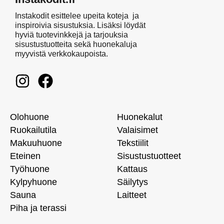
Instakodit esittelee upeita koteja ja
inspiroivia sisustuksia. Lisäksi löydät
hyviä tuotevinkkejä ja tarjouksia
sisustustuotteita sekä huonekaluja
myyvistä verkkokaupoista.
Olohuone
Huonekalut
Ruokailutila
Valaisimet
Makuuhuone
Tekstiilit
Eteinen
Sisustustuotteet
Työhuone
Kattaus
Kylpyhuone
Säilytys
Sauna
Laitteet
Piha ja terassi