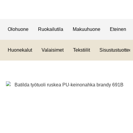
Olohuone
Ruokailutila
Makuuhuone
Eteinen
Huonekalut
Valaisimet
Tekstiilit
Sisustustuotteet