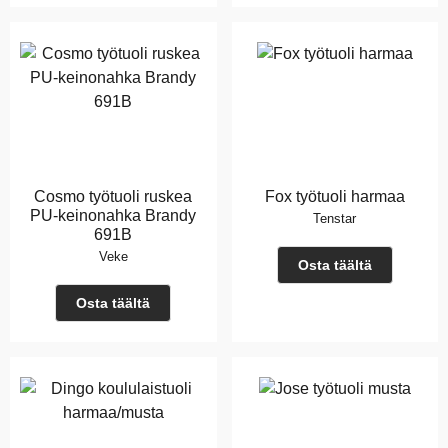
Cosmo työtuoli ruskea
Fox työtuoli harmaa
PU-keinonahka Brandy
Tenstar
691B
Veke
Osta täältä
Osta täältä