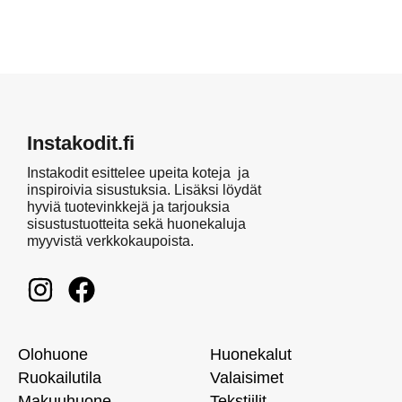
Instakodit.fi
Instakodit esittelee upeita koteja ja
inspiroivia sisustuksia. Lisäksi löydät
hyviä tuotevinkkejä ja tarjouksia
sisustustuotteita sekä huonekaluja
myyvistä verkkokaupoista.
Olohuone
Huonekalut
Ruokailutila
Valaisimet
Makuuhuone
Tekstiilit