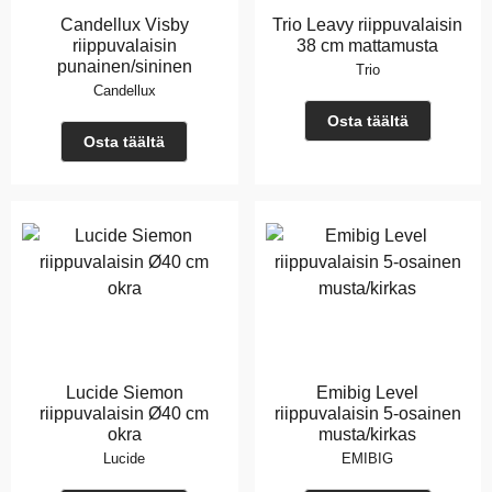
Candellux Visby
Trio Leavy riippuvalaisin
riippuvalaisin
38 cm mattamusta
punainen/sininen
Trio
Candellux
Osta täältä
Osta täältä
Lucide Siemon
Emibig Level
riippuvalaisin Ø40 cm
riippuvalaisin 5-osainen
okra
musta/kirkas
Lucide
EMIBIG