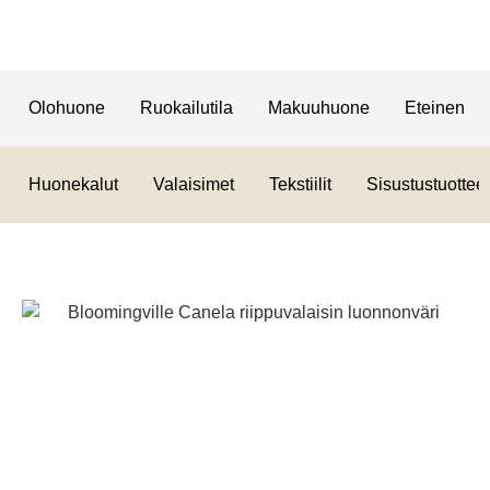
Olohuone
Ruokailutila
Makuuhuone
Eteinen
Huonekalut
Valaisimet
Tekstiilit
Sisustustuotteet