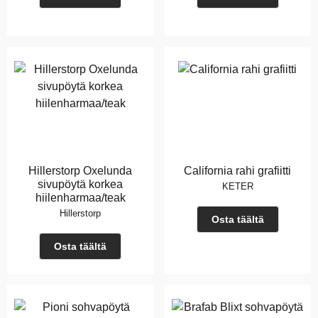
Hillerstorp Oxelunda
California rahi grafiitti
sivupöytä korkea
KETER
hiilenharmaa/teak
Hillerstorp
Osta täältä
Osta täältä