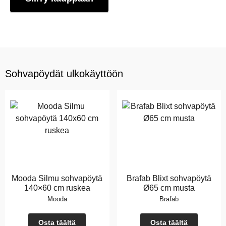
Sohvapöydät ulkokäyttöön
Mooda Silmu sohvapöytä
Brafab Blixt sohvapöytä
140×60 cm ruskea
Ø65 cm musta
Mooda
Brafab
Osta täältä
Osta täältä