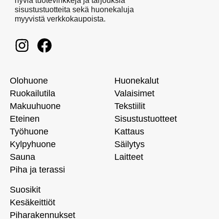
hyviä tuotevinkkejä ja tarjouksia
sisustustuotteita sekä huonekaluja
myyvistä verkkokaupoista.
Olohuone
Huonekalut
Ruokailutila
Valaisimet
Makuuhuone
Tekstiilit
Eteinen
Sisustustuotteet
Työhuone
Kattaus
Kylpyhuone
Säilytys
Sauna
Laitteet
Piha ja terassi
Suosikit
Kesäkeittiöt
Piharakennukset