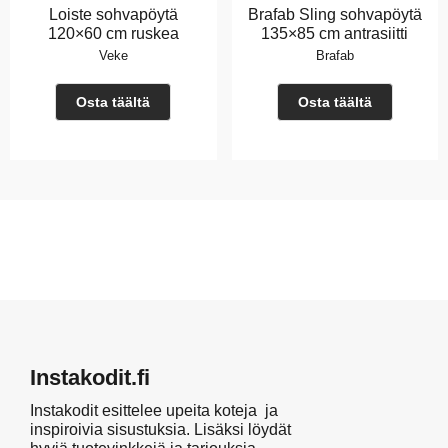
Loiste sohvapöytä
Brafab Sling sohvapöytä
120×60 cm ruskea
135×85 cm antrasiitti
Veke
Brafab
Osta täältä
Osta täältä
Instakodit.fi
Instakodit esittelee upeita koteja ja
inspiroivia sisustuksia. Lisäksi löydät