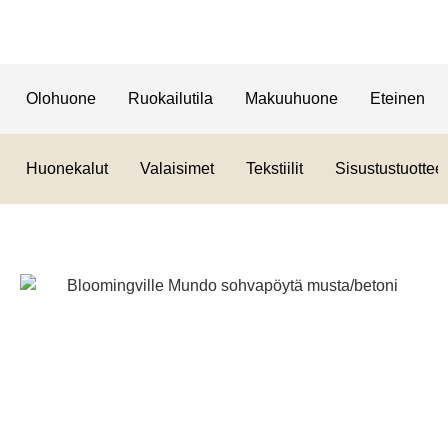
Olohuone
Ruokailutila
Makuuhuone
Eteinen
Huonekalut
Valaisimet
Tekstiilit
Sisustustuotteet