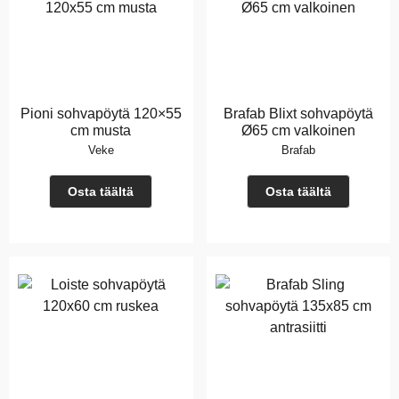
Pioni sohvapöytä 120×55
Brafab Blixt sohvapöytä
cm musta
Ø65 cm valkoinen
Veke
Brafab
Osta täältä
Osta täältä