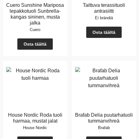
Cuero Sunshine Mariposa
Taittuva terassituoli
lepakkotuoli Sunbrella-
antrasiitti
kangas sininen, musta
Ei brändiä
jalka
Cuero
Osta täältä
Osta täältä
House Nordic Roda tuoli
Brafab Delia puutarhatuoli
harmaa, mustat jalat
tummanvihreä
House Nordic
Brafab