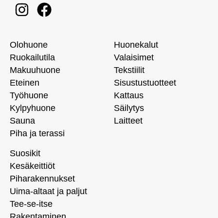
Olohuone
Huonekalut
Ruokailutila
Valaisimet
Makuuhuone
Tekstiilit
Eteinen
Sisustustuotteet
Työhuone
Kattaus
Kylpyhuone
Säilytys
Sauna
Laitteet
Piha ja terassi
Suosikit
Kesäkeittiöt
Piharakennukset
Uima-altaat ja paljut
Tee-se-itse
Rakentaminen