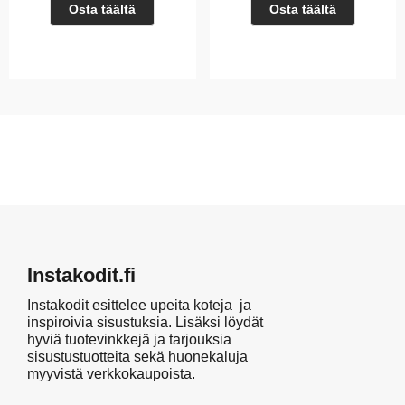
Osta täältä
Osta täältä
Instakodit.fi
Instakodit esittelee upeita koteja ja
inspiroivia sisustuksia. Lisäksi löydät
hyviä tuotevinkkejä ja tarjouksia
sisustustuotteita sekä huonekaluja
myyvistä verkkokaupoista.