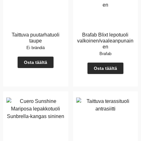
Taittuva puutarhatuoli
Brafab Blixt lepotuoli
taupe
valkoinen/vaaleanpunain
en
Ei brändiä
Brafab
Osta täältä
Osta täältä