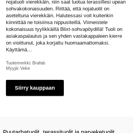
nojatuoli vierekkäin, niin saat luotua terassillesi upean
sohvakokonaisuuden. Riittää, että nojatuolit on
aseteltuna vierekkäin. Halutessasi voit kuitenkin
kiinnittää ne toisiinsa nippusiteillä. Viimeistele
kokonaisuus tyylikkäillä Blixt-sohvapöydillä! Tuoli on
asiakaspalautus ja sen yhden vastakappaleen kierre
on vioittunut, joka korjattu huomaamattomaksi.
Käyttämä…
Tuotemerkki: Brafab
Myyjä: Veke
Siirry kauppaan
Puutarhatuolit, terassituolit ja parveketuolit