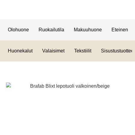
Olohuone
Ruokailutila
Makuuhuone
Eteinen
Huonekalut
Valaisimet
Tekstiilit
Sisustustuotteet