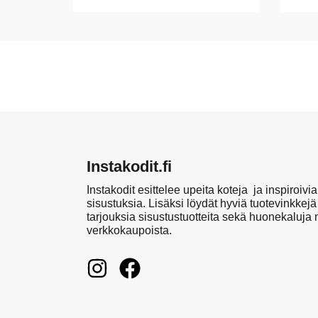
Instakodit.fi
Instakodit esittelee upeita koteja ja inspiroivia
sisustuksia. Lisäksi löydät hyviä tuotevinkkejä
tarjouksia sisustustuotteita sekä huonekaluja
verkkokaupoista.