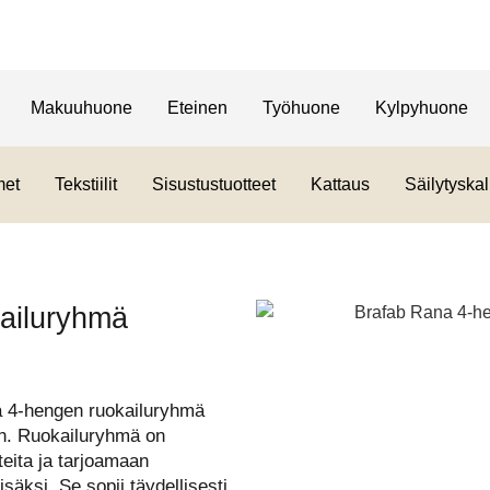
Makuuhuone
Eteinen
Työhuone
Kylpyhuone
met
Tekstiilit
Sisustustuotteet
Kattaus
Säilytyskal
ailuryhmä
a 4-hengen ruokailuryhmä
ihin. Ruokailuryhmä on
eita ja tarjoamaan
säksi. Se sopii täydellisesti