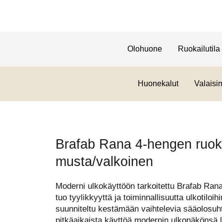
Olohuone
Ruokailutila
Huonekalut
Valaisi
Brafab Rana 4-hengen ruok
musta/valkoinen
Moderni ulkokäyttöön tarkoitettu Brafab Ran
tuo tyylikkyyttä ja toiminnallisuutta ulkotilo
suunniteltu kestämään vaihtelevia sääolosuht
pitkäaikaista käyttöä modernin ulkonäkönsä li