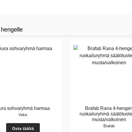
 hengelle
ura sohvaryhmä harmaa
Brafab Rana 4-henge
ruokailuryhmä säätötuole
Veke
musta/valkoinen
Brafab
Osta täältä