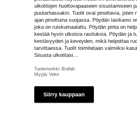
ulkotilojen huoltovapaaseen sisustamiseen pa
puutarhassakin. Tuolit ovat pinottavia, joten 
ajan pinottuina suojassa. Pöydän lasikansi o
joka on ruiskumaalattu. Pöydän pinta on help
kestää hyvin ulkoisia rasituksia. Pöydän ja t
kestävyyden ja keveyden, mikä helpottaa ruo
tarvittaessa. Tuolit toimitetaan valmiiksi kasat
Sisusta ulkotilasi…
Tuotemerkki: Brafab
Myyjä: Veke
Siirry kauppaan