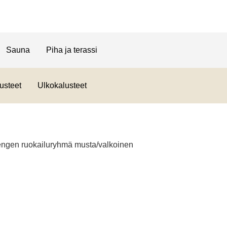
Sauna
Piha ja terassi
usteet
Ulkokalusteet