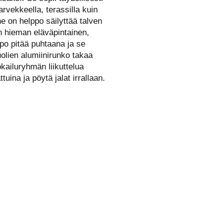
rvekkeella, terassilla kuin
ne on helppo säilyttää talven
n hieman eläväpintainen,
po pitää puhtaana ja se
uolien alumiinirunko takaa
kailuryhmän liikuttelua
tuina ja pöytä jalat irrallaan.