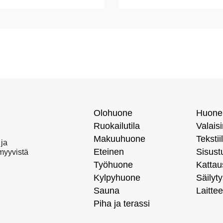
Olohuone
Huone
Ruokailutila
Valais
Makuuhuone
Tekstiil
 ja
Eteinen
Sisust
 myyvistä
Työhuone
Kattau
Kylpyhuone
Säilyty
Sauna
Laittee
Piha ja terassi