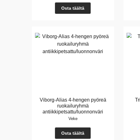
Osta täältä
Viborg-Alias 4-hengen pyöreä
Tr
ruokailuryhmä
antiikkipetsattu/luonnonväri
Veke
Osta täältä