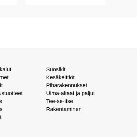
kalut
Suosikit
imet
Kesäkeittiöt
it
Piharakennukset
ustuotteet
Uima-altaat ja paljut
s
Tee-se-itse
s
Rakentaminen
t