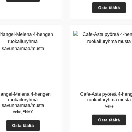
Osta täältä
iangel-Melena 4-hengen
Cafe-Asta pyöreä 4-hen
ruokailuryhmä
ruokailuryhmä musta
savunharmaa/musta
Veke
Veke,ENVY
Osta täältä
Osta täältä