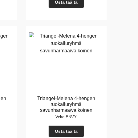
Osta täältä
gen
Triangel-Melena 4-hengen
ruokailuryhmä
savunharmaa/valkoinen
Veke,ENVY
Osta täältä