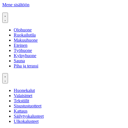
Mene sisältöön
Olohuone
Ruokailutila
Makuuhuone
Eteinen
Työhuone
Kylpyhuone
Sauna
Piha ja terassi
Huonekalut
Valaisimet
Tekstiilit
Sisustustuotteet
Kattaus
Säilytyskalusteet
Ulkokalusteet