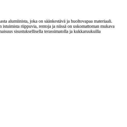
asta alumiinista, joka on säänkestävä ja huoltovapaa materiaali.
en istuimista riippuvia, rentoja ja niissä on uskomattoman mukava
naisuus sisustuksellisella terassimatolla ja kukkaruukuilla