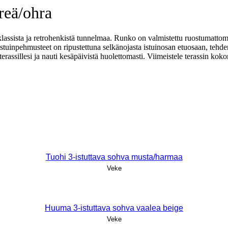
reä/ohra
 klassista ja retrohenkistä tunnelmaa. Runko on valmistettu ruostumattom
Istuinpehmusteet on ripustettuna selkänojasta istuinosan etuosaan, tehd
erassillesi ja nauti kesäpäivistä huolettomasti. Viimeistele terassin koko
Tuohi 3-istuttava sohva musta/harmaa
Veke
Huuma 3-istuttava sohva vaalea beige
Veke