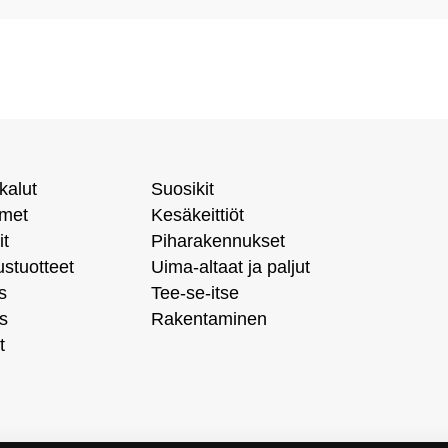
kalut
Suosikit
imet
Kesäkeittiöt
it
Piharakennukset
ustuotteet
Uima-altaat ja paljut
s
Tee-se-itse
s
Rakentaminen
t