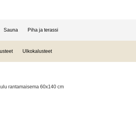
Sauna
Piha ja terassi
usteet
Ulkokalusteet