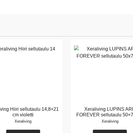
ving Hiiri sellutaulu 14,8×21
Xeraliving LUPINS A
cm violetti
FOREVER sellutaulu 50×
Xeraliving
Xeraliving