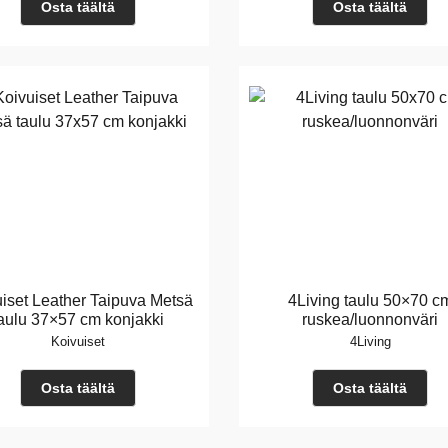
Osta täältä
Osta täältä
iset Leather Taipuva Metsä
4Living taulu 50×70 c
aulu 37×57 cm konjakki
ruskea/luonnonväri
Koivuiset
4Living
Osta täältä
Osta täältä