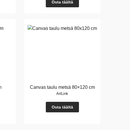
Osta täältä
m
Canvas taulu metsä 80×120 cm
ArtLink
Osta täältä