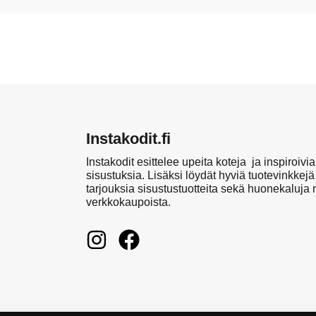
Instakodit.fi
Instakodit esittelee upeita koteja ja inspiroivia
sisustuksia. Lisäksi löydät hyviä tuotevinkkejä
tarjouksia sisustustuotteita sekä huonekaluja
verkkokaupoista.