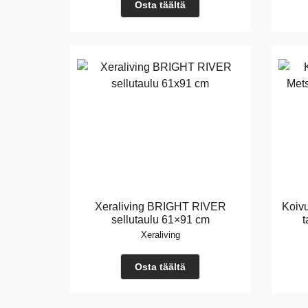
Osta täältä
Xeraliving BRIGHT RIVER
Koivu
sellutaulu 61×91 cm
t
Xeraliving
Osta täältä