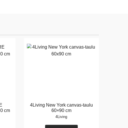
RE
4Living New York canvas-taulu
70 cm
60×90 cm
4Living