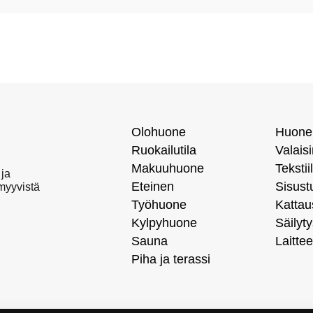
Olohuone
Huone
Ruokailutila
Valais
Makuuhuone
Tekstiil
 ja
Eteinen
Sisust
 myyvistä
Työhuone
Kattau
Kylpyhuone
Säilyty
Sauna
Laittee
Piha ja terassi