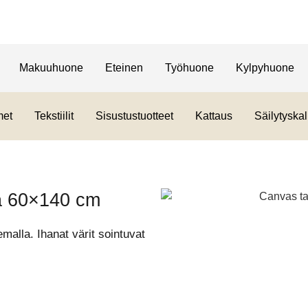
Makuuhuone
Eteinen
Työhuone
Kylpyhuone
met
Tekstiilit
Sisustustuotteet
Kattaus
Säilytyskal
a 60×140 cm
emalla. Ihanat värit sointuvat