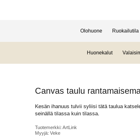
Olohuone
Ruokailutila
Huonekalut
Valaisi
Canvas taulu rantamaisem
Kesän ihanuus tulvii syliisi tätä taulua katsel
seinällä tilassa kuin tilassa.
Tuotemerkki: ArtLink
Myyjä: Veke