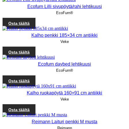
Ecofurn Lilli sivupöytä/rahi lehtikuusi
EcoFurn®
Osta täältä
Kalho penkki 185×34 cm antiikki
Veke
Osta täältä
Ecofurn daybed lehtikuusi
EcoFurn®
Osta täältä
Kalho ruokapöytä 160×91 cm antiikki
Veke
Osta täältä
Reimann Laituri penkki M musta
Reimann