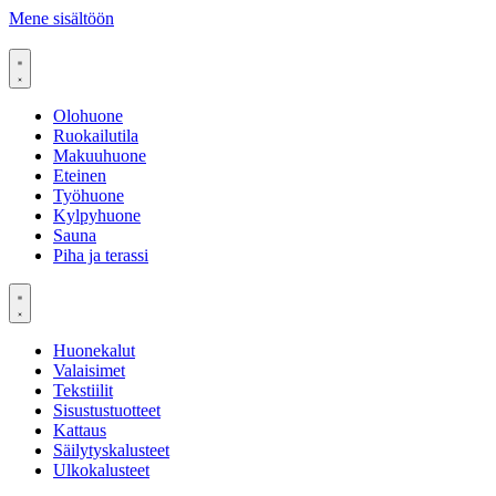
Mene sisältöön
Olohuone
Ruokailutila
Makuuhuone
Eteinen
Työhuone
Kylpyhuone
Sauna
Piha ja terassi
Huonekalut
Valaisimet
Tekstiilit
Sisustustuotteet
Kattaus
Säilytyskalusteet
Ulkokalusteet