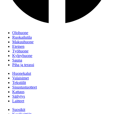
Olohuone
Ruokailutila
Makuuhuone
Eteinen
Työhuone
Kylpyhuone
Sauna
Piha ja terassi
Huonekalut
Valaisimet
Tekstiilit
Sisustustuotteet
Kattaus
Säilytys
Laitteet
Suosikit