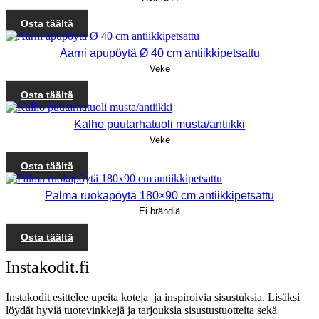
Osta täältä
Aarni apupöytä Ø 40 cm antiikkipetsattu
Veke
Osta täältä
Kalho puutarhatuoli musta/antiikki
Veke
Osta täältä
Palma ruokapöytä 180×90 cm antiikkipetsattu
Ei brändiä
Osta täältä
Instakodit.fi
Instakodit esittelee upeita koteja ja inspiroivia sisustuksia. Lisäksi
löydät hyviä tuotevinkkejä ja tarjouksia sisustustuotteita sekä