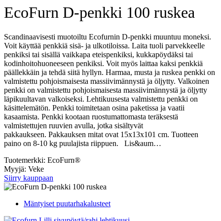
EcoFurn D-penkki 100 ruskea
Scandinaavisesti muotoiltu Ecofurnin D-penkki muuntuu moneksi.
Voit käyttää penkkiä sisä- ja ulkotiloissa. Laita tuoli parvekkeelle
penkiksi tai sisällä vaikkapa eteispenkiksi, kukkapöydäksi tai
kodinhoitohuoneeseen penkiksi. Voit myös laittaa kaksi penkkiä
päällekkäin ja tehdä siitä hyllyn. Harmaa, musta ja ruskea penkki on
valmistettu pohjoismaisesta massiivimännystä ja öljytty. Valkoinen
penkki on valmistettu pohjoismaisesta massiivimännystä ja öljytty
läpikuultavan valkoiseksi. Lehtikuusesta valmistettu penkki on
käsittelemätön. Penkki toimitetaan osina paketissa ja vaatii
kasaamista. Penkki kootaan ruostumattomasta teräksestä
valmistettujen ruuvien avulla, jotka sisältyvät
pakkaukseen. Pakkauksen mitat ovat 15x13x101 cm. Tuotteen
paino on 8-10 kg puulajista riippuen. Lis&aum…
Tuotemerkki: EcoFurn®
Myyjä: Veke
Siirry kauppaan
Mäntyiset puutarhakalusteet