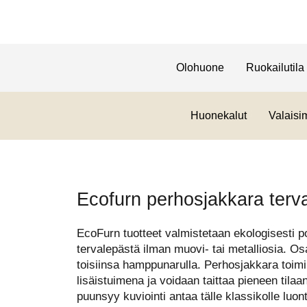
Olohuone
Ruokailutila
Huonekalut
Valaisi
Ecofurn perhosjakkara terva
EcoFurn tuotteet valmistetaan ekologisesti 
tervalepästä ilman muovi- tai metalliosia. Osa
toisiinsa hamppunarulla. Perhosjakkara toimi
lisäistuimena ja voidaan taittaa pieneen tilaan
puunsyy kuviointi antaa tälle klassikolle luon