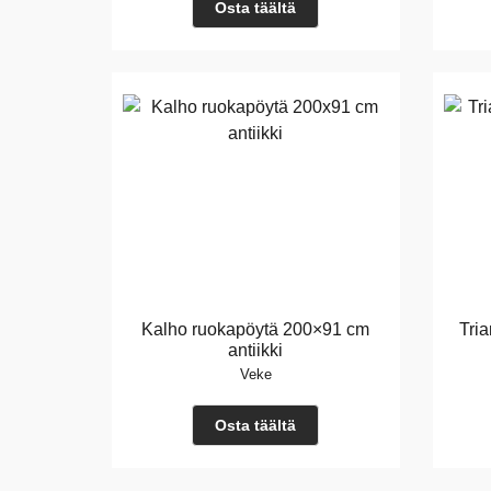
Osta täältä
Kalho ruokapöytä 200×91 cm
Tri
antiikki
Veke
Osta täältä