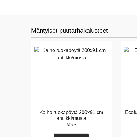
Mäntyiset puutarhakalusteet
Kalho ruokapöytä 200×91 cm
Ecofu
antiikki/musta
Veke