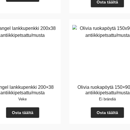
Osta täältä
angel lankkupenkki 200×38
Olivia ruokapöytä 150×9
antiikkipetsattu/musta
antiikkipetsattu/musta
Veke
Ei brändiä
Osta täältä
Osta täältä