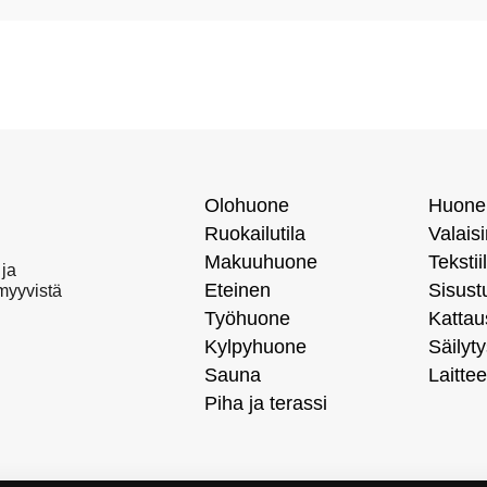
Olohuone
Huone
Ruokailutila
Valais
Makuuhuone
Tekstiil
 ja
Eteinen
Sisust
 myyvistä
Työhuone
Kattau
Kylpyhuone
Säilyty
Sauna
Laittee
Piha ja terassi