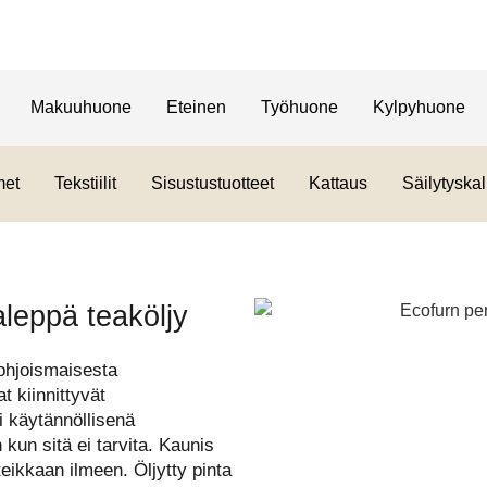
Makuuhuone
Eteinen
Työhuone
Kylpyhuone
met
Tekstiilit
Sisustustuotteet
Kattaus
Säilytyskal
leppä teaköljy
pohjoismaisesta
t kiinnittyvät
i käytännöllisenä
 kun sitä ei tarvita. Kaunis
teikkaan ilmeen. Öljytty pinta