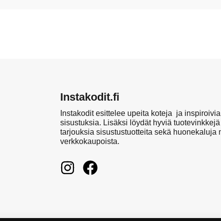
Instakodit.fi
Instakodit esittelee upeita koteja ja inspiroivia
sisustuksia. Lisäksi löydät hyviä tuotevinkkejä
tarjouksia sisustustuotteita sekä huonekaluja
verkkokaupoista.