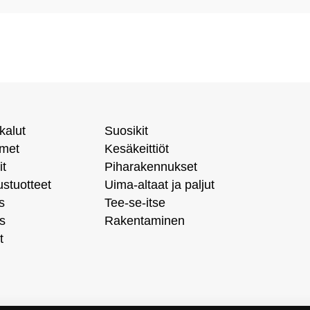
kalut
Suosikit
imet
Kesäkeittiöt
it
Piharakennukset
ustuotteet
Uima-altaat ja paljut
s
Tee-se-itse
s
Rakentaminen
t