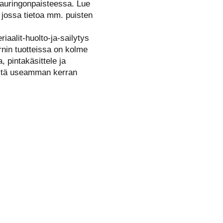
 auringonpaisteessa. Lue
, jossa tietoa mm. puisten
iaalit-huolto-ja-sailytys
rnin tuotteissa on kolme
, pintakäsittele ja
pestä useamman kerran