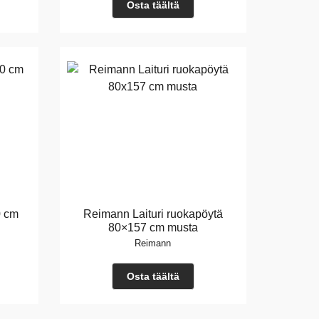
Osta täältä
0 cm
Reimann Laituri ruokapöytä
80×157 cm musta
Reimann
Osta täältä