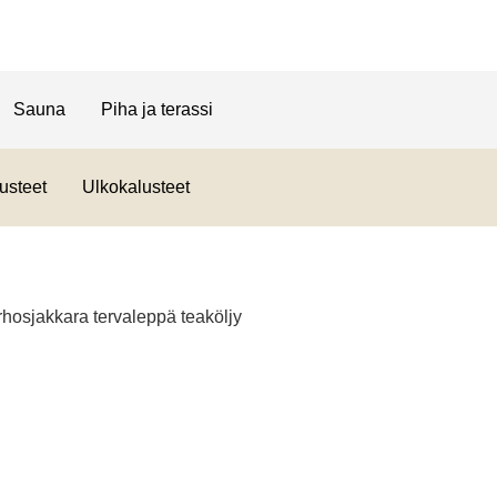
Sauna
Piha ja terassi
usteet
Ulkokalusteet