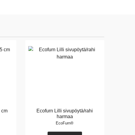
5 cm
Ecofurn Lilli sivupöytä/rahi
harmaa
EcoFurn®