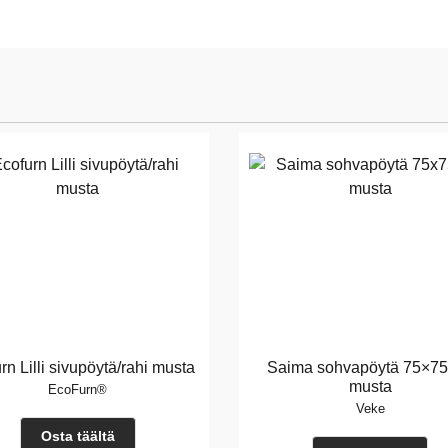
rn Lilli sivupöytä/rahi musta
Saima sohvapöytä 75×7
musta
EcoFurn®
Veke
Osta täältä