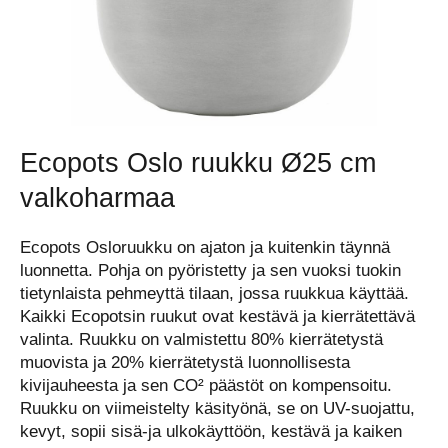
Ecopots Oslo ruukku Ø25 cm
valkoharmaa
Ecopots Osloruukku on ajaton ja kuitenkin täynnä
luonnetta. Pohja on pyöristetty ja sen vuoksi tuokin
tietynlaista pehmeyttä tilaan, jossa ruukkua käyttää.
Kaikki Ecopotsin ruukut ovat kestävä ja kierrätettävä
valinta. Ruukku on valmistettu 80% kierrätetystä
muovista ja 20% kierrätetystä luonnollisesta
kivijauheesta ja sen CO² päästöt on kompensoitu.
Ruukku on viimeistelty käsityönä, se on UV-suojattu,
kevyt, sopii sisä-ja ulkokäyttöön, kestävä ja kaiken