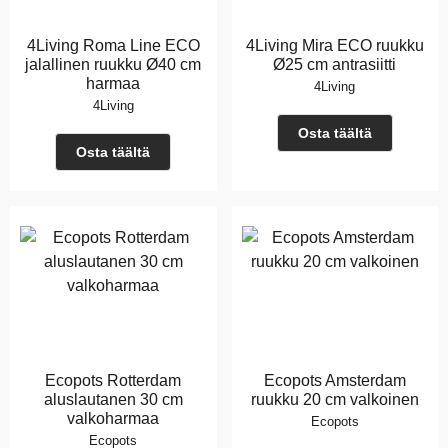
4Living Roma Line ECO
4Living Mira ECO ruukku
jalallinen ruukku Ø40 cm
Ø25 cm antrasiitti
harmaa
4Living
4Living
Osta täältä
Osta täältä
Ecopots Rotterdam
Ecopots Amsterdam
aluslautanen 30 cm
ruukku 20 cm valkoinen
valkoharmaa
Ecopots
Ecopots