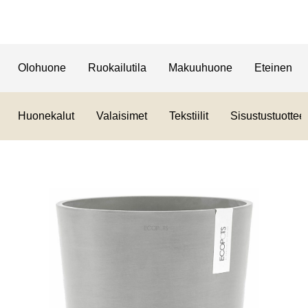
Olohuone
Ruokailutila
Makuuhuone
Eteinen
Huonekalut
Valaisimet
Tekstiilit
Sisustustuotteet