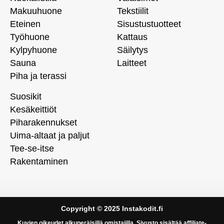
Makuuhuone
Tekstiilit
Eteinen
Sisustustuotteet
Työhuone
Kattaus
Kylpyhuone
Säilytys
Sauna
Laitteet
Piha ja terassi
Suosikit
Kesäkeittiöt
Piharakennukset
Uima-altaat ja paljut
Tee-se-itse
Rakentaminen
Copyright © 2025 Instakodit.fi
Kuvien oikeudet alkuperäisillä omistajilla. Sivusto sisältää affiliate-