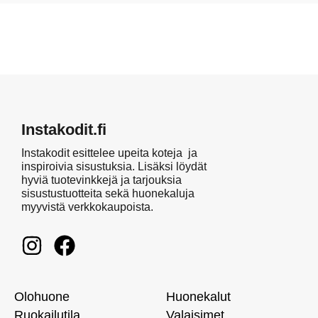
Instakodit.fi
Instakodit esittelee upeita koteja ja
inspiroivia sisustuksia. Lisäksi löydät
hyviä tuotevinkkejä ja tarjouksia
sisustustuotteita sekä huonekaluja
myyvistä verkkokaupoista.
Olohuone
Huonekalut
Ruokailutila
Valaisimet