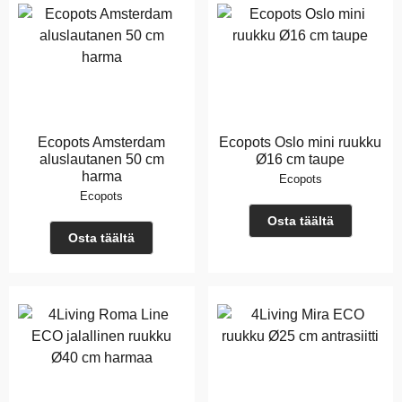
Ecopots Amsterdam
Ecopots Oslo mini ruukku
aluslautanen 50 cm
Ø16 cm taupe
harma
Ecopots
Ecopots
Osta täältä
Osta täältä