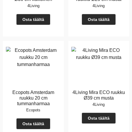
4Living
4Living
Osta täältä
Osta täältä
Ecopots Amsterdam
4Living Mira ECO ruukku
ruukku 20 cm
Ø39 cm musta
tummanharmaa
4Living
Ecopots
Osta täältä
Osta täältä