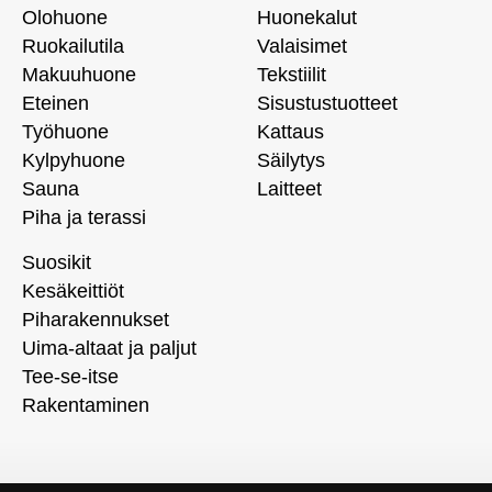
Olohuone
Huonekalut
Ruokailutila
Valaisimet
Makuuhuone
Tekstiilit
Eteinen
Sisustustuotteet
Työhuone
Kattaus
Kylpyhuone
Säilytys
Sauna
Laitteet
Piha ja terassi
Suosikit
Kesäkeittiöt
Piharakennukset
Uima-altaat ja paljut
Tee-se-itse
Rakentaminen