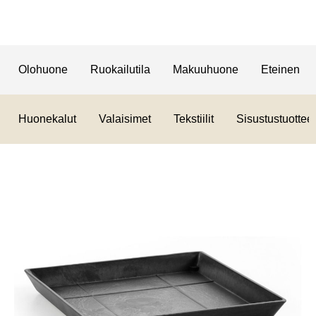
Olohuone
Ruokailutila
Makuuhuone
Eteinen
Huonekalut
Valaisimet
Tekstiilit
Sisustustuotteet