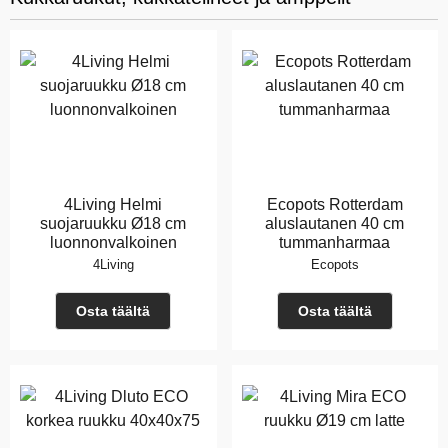
4Living Helmi
Ecopots Rotterdam
suojaruukku Ø18 cm
aluslautanen 40 cm
luonnonvalkoinen
tummanharmaa
4Living
Ecopots
Osta täältä
Osta täältä