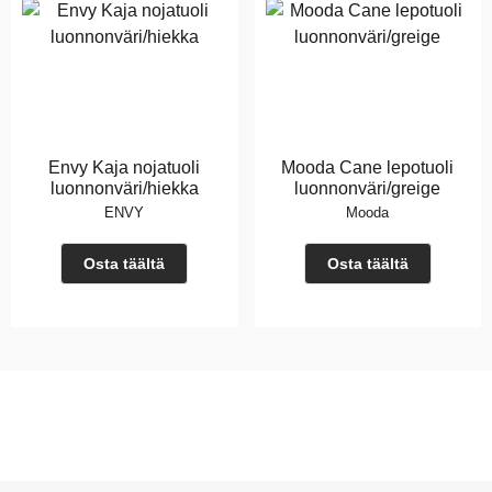
Envy Kaja nojatuoli
Mooda Cane lepotuoli
luonnonväri/hiekka
luonnonväri/greige
ENVY
Mooda
Osta täältä
Osta täältä