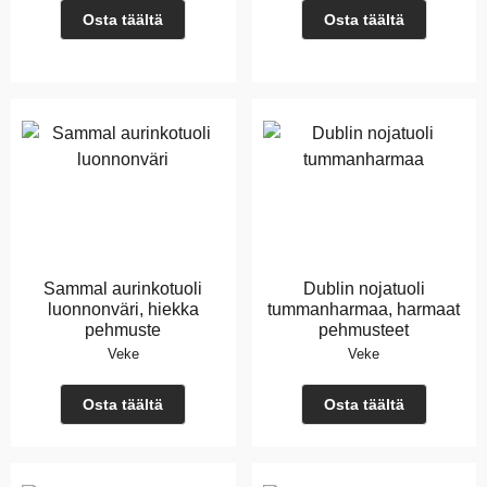
Osta täältä
Osta täältä
Sammal aurinkotuoli
Dublin nojatuoli
luonnonväri, hiekka
tummanharmaa, harmaat
pehmuste
pehmusteet
Veke
Veke
Osta täältä
Osta täältä