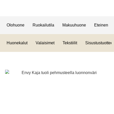
Olohuone
Ruokailutila
Makuuhuone
Eteinen
Huonekalut
Valaisimet
Tekstiilit
Sisustustuotteet