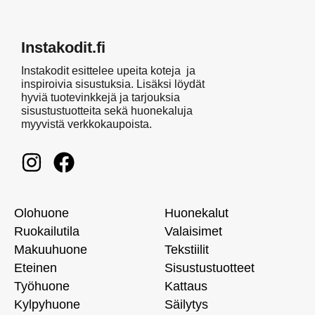
Instakodit.fi
Instakodit esittelee upeita koteja ja
inspiroivia sisustuksia. Lisäksi löydät
hyviä tuotevinkkejä ja tarjouksia
sisustustuotteita sekä huonekaluja
myyvistä verkkokaupoista.
Olohuone
Huonekalut
Ruokailutila
Valaisimet
Makuuhuone
Tekstiilit
Eteinen
Sisustustuotteet
Työhuone
Kattaus
Kylpyhuone
Säilytys