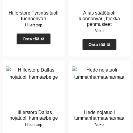
Hillerstorp Fyrsnäs tuoli
Alias säätötuoli
luonnonväri
luonnonväri, hiekka
pehmusteet
Hillerstorp
Veke
Osta täältä
Osta täältä
Hillerstorp Dallas
Hede nojatuoli
nojatuoli harmaa/beige
tummanharmaa/harmaa
Hillerstorp
Veke