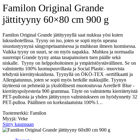
Familon Original Grande
jättityyny 60×80 cm 900 g
Familon Original Grande jättityynyllä saat nukkua yösi kuten
luksushotellissa. Tyyny on iso, joten se sopii myös upeana
sisustustyynynä sängynpetaamisessa ja muhkean ilmeen luomisessa.
Vaikka tyyny on suuri, se on myös napakka. Muhkea ja normaalia
suurempi Grande tyyny antaa tasapainoisen tuen päälle sekä
niskalle. Tyyny on helppohoitoinen ja ympäristöystävällinen. Se on
valmistettu 100% luomupuuvillasta ja Social Plastic- muovista
tehdystä kierrätyskuidusta. Tyynyllä on ÖKÖ-TEX -sertifikaatti ja
Allergiatunnus, joten se sopii myös herkille nukkujille. Tyynyn
täytteenä on pehmeää ja yksilöllisesti muotoutuvaa Aerelle® Blue -
kierrätyspolyesteria 900 grammaa. Täyte on valmistettu kierrätetyistä
PET-pulloista ja yhden jättityynyn valmistukseen on hyödynnetty 32
PET-pulloa. Päällinen on korkealaatuista 100% l…
Tuotemerkki: Familon
Myyjä: Veke
Siirry kauppaan