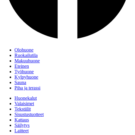
Olohuone
Ruokailutila
Makuuhuone
Eteinen
Työhuone
Kylpyhuone
Sauna
Piha ja terassi
Huonekalut
Valaisimet
Tekstiilit
Sisustustuotteet
Kattaus
Säilytys
Laitteet