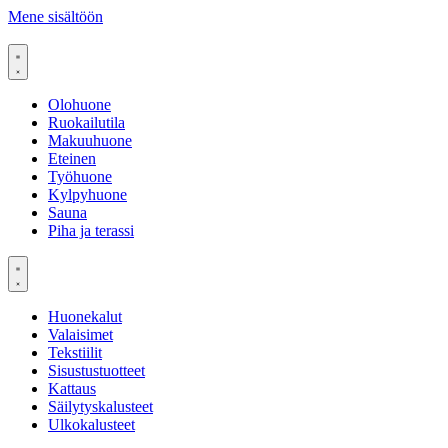
Mene sisältöön
Olohuone
Ruokailutila
Makuuhuone
Eteinen
Työhuone
Kylpyhuone
Sauna
Piha ja terassi
Huonekalut
Valaisimet
Tekstiilit
Sisustustuotteet
Kattaus
Säilytyskalusteet
Ulkokalusteet