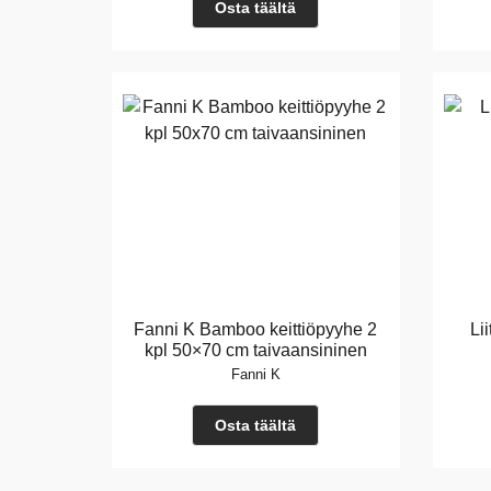
Osta täältä
Fanni K Bamboo keittiöpyyhe 2
Li
kpl 50×70 cm taivaansininen
Fanni K
Osta täältä