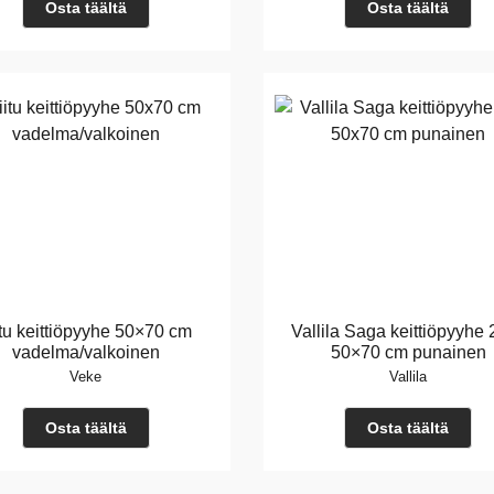
Osta täältä
Osta täältä
itu keittiöpyyhe 50×70 cm
Vallila Saga keittiöpyyhe 
vadelma/valkoinen
50×70 cm punainen
Veke
Vallila
Osta täältä
Osta täältä