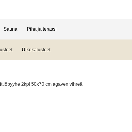
Sauna
Piha ja terassi
usteet
Ulkokalusteet