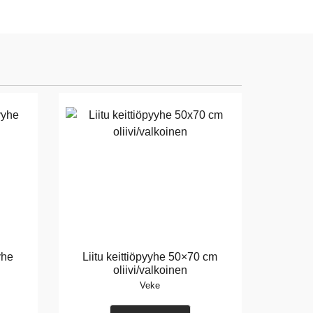
yhe
Liitu keittiöpyyhe 50×70 cm
oliivi/valkoinen
Veke