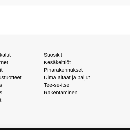
kalut
Suosikit
imet
Kesäkeittiöt
it
Piharakennukset
ustuotteet
Uima-altaat ja paljut
s
Tee-se-itse
s
Rakentaminen
t