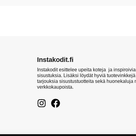
Instakodit.fi
Instakodit esittelee upeita koteja ja inspiroivia
sisustuksia. Lisäksi löydät hyviä tuotevinkkejä
tarjouksia sisustustuotteita sekä huonekaluja
verkkokaupoista.