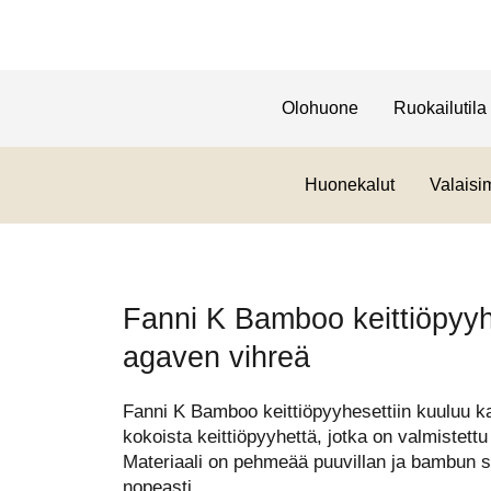
Olohuone
Ruokailutila
Huonekalut
Valaisi
Fanni K Bamboo keittiöpyy
agaven vihreä
Fanni K Bamboo keittiöpyyhesettiin kuuluu 
kokoista keittiöpyyhettä, jotka on valmistett
Materiaali on pehmeää puuvillan ja bambun s
nopeasti.