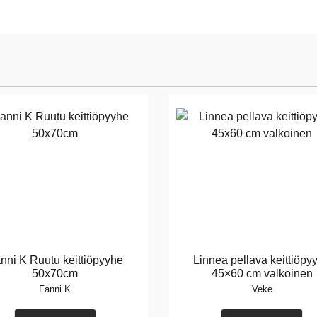
nni K Ruutu keittiöpyyhe
Linnea pellava keittiöpy
50x70cm
45×60 cm valkoinen
Fanni K
Veke