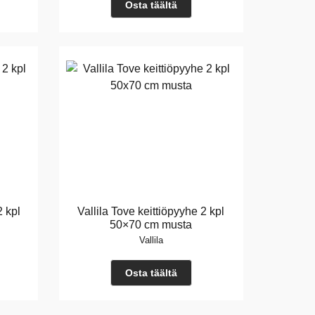
Osta täältä
2 kpl
Vallila Tove keittiöpyyhe 2 kpl
50×70 cm musta
Vallila
Osta täältä