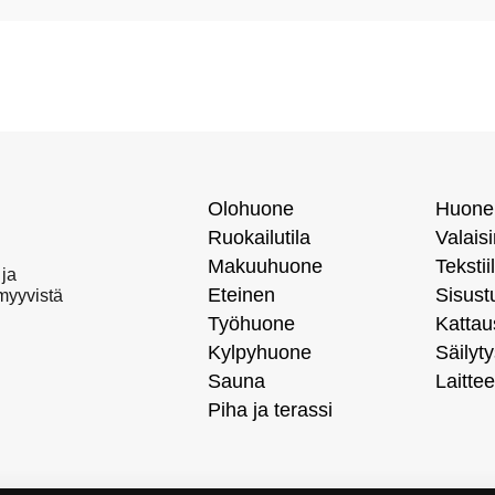
Olohuone
Huone
Ruokailutila
Valais
Makuuhuone
Tekstiil
 ja
Eteinen
Sisust
 myyvistä
Työhuone
Kattau
Kylpyhuone
Säilyty
Sauna
Laittee
Piha ja terassi