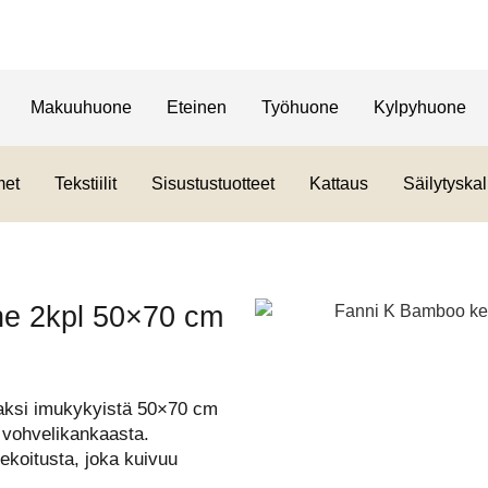
Makuuhuone
Eteinen
Työhuone
Kylpyhuone
met
Tekstiilit
Sisustustuotteet
Kattaus
Säilytyskal
he 2kpl 50×70 cm
kaksi imukykyistä 50×70 cm
u vohvelikankaasta.
ekoitusta, joka kuivuu