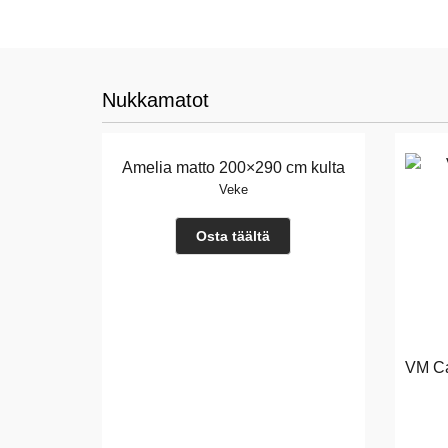
Nukkamatot
Amelia matto 200×290 cm kulta
Veke
Osta täältä
VM Ca