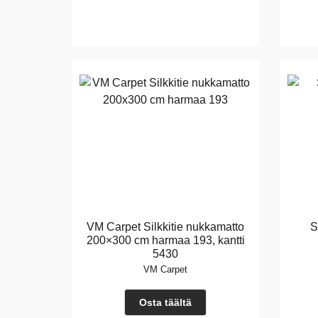
VM Carpet Silkkitie nukkamatto
S
200×300 cm harmaa 193, kantti
5430
VM Carpet
Osta täältä