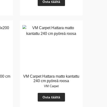
Osta täältä
200 cm
VM Carpet Hattara matto kantattu
240 cm pyöreä roosa
VM Carpet
Osta täältä