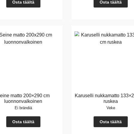
Osta täältä
Osta täältä
eine matto 200×290 cm
Karuselli nukkamatto 133×
luonnonvalkoinen
ruskea
Ei brändiä
Veke
Osta täältä
Osta täältä