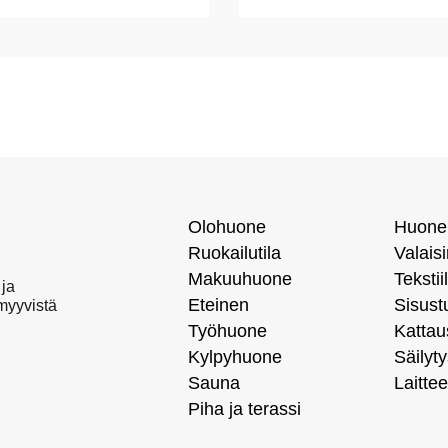
Olohuone
Huone
Ruokailutila
Valais
Makuuhuone
Tekstiil
 ja
Eteinen
Sisust
 myyvistä
Työhuone
Kattau
Kylpyhuone
Säilyty
Sauna
Laittee
Piha ja terassi