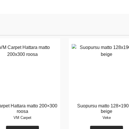
rpet Hattara matto 200×300
Suopursu matto 128×190
roosa
beige
VM Carpet
Veke