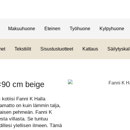
Makuuhuone
Eteinen
Työhuone
Kylpyhuone
met
Tekstiilit
Sisustustuotteet
Kattaus
Säilytyskal
0×90 cm beige
kotiisi Fanni K Halla
amatto on kuin lämmin talja,
amaisen pehmeän. Fanni K
sta villasta. Se tuntuu
dillesi ylellisen ilmeen. Tämä