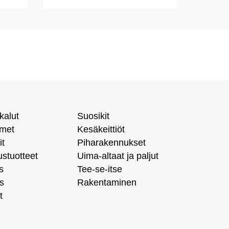
kalut
Suosikit
imet
Kesäkeittiöt
it
Piharakennukset
ustuotteet
Uima-altaat ja paljut
s
Tee-se-itse
s
Rakentaminen
t