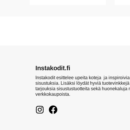
Instakodit.fi
Instakodit esittelee upeita koteja ja inspiroivia
sisustuksia. Lisäksi löydät hyviä tuotevinkkejä
tarjouksia sisustustuotteita sekä huonekaluja
verkkokaupoista.