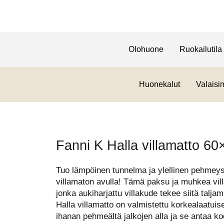
Olohuone
Ruokailutila
Huonekalut
Valaisi
Fanni K Halla villamatto 6
Tuo lämpöinen tunnelma ja ylellinen pehmeys 
villamaton avulla! Tämä paksu ja muhkea vill
jonka aukiharjattu villakude tekee siitä talj
Halla villamatto on valmistettu korkealaatuise
ihanan pehmeältä jalkojen alla ja se antaa ko