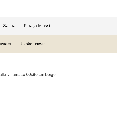
Sauna
Piha ja terassi
usteet
Ulkokalusteet