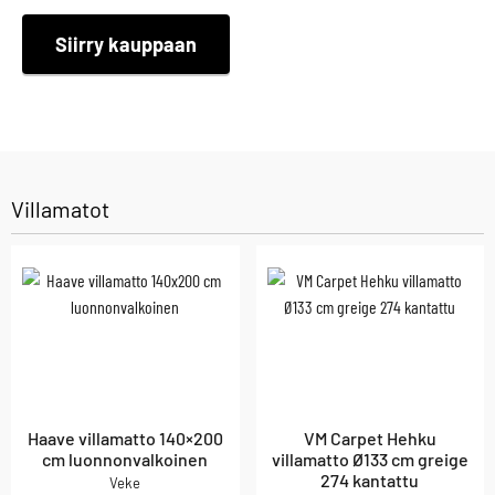
Siirry kauppaan
Villamatot
Haave villamatto 140×200
VM Carpet Hehku
cm luonnonvalkoinen
villamatto Ø133 cm greige
274 kantattu
Veke