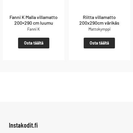
Fanni K Malla villamatto
Riitta villamatto
200×290 cm luumu
200x290cm värikäs
Fanni K
Mattokymppi
Osta täältä
Osta täältä
Instakodit.fi