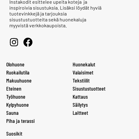
Instakodit esittelee upeita koteja ja
inspiroivia sisustuksia. Lisäksi löydät hyviä
tuotevinkkejä ja tarjouksia
sisustustuotteita sekä huonekaluja
myyvistä verkkokaupoista.
Olohuone
Huonekalut
Ruokailutila
Valaisimet
Makuuhuone
Tekstiilit
Eteinen
Sisustustuotteet
Työhuone
Kattaus
Kylpyhuone
Säilytys
Sauna
Laitteet
Piha ja terassi
Suosikit