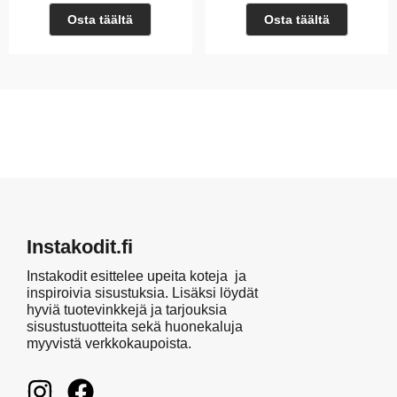
Osta täältä
Osta täältä
Instakodit.fi
Instakodit esittelee upeita koteja ja
inspiroivia sisustuksia. Lisäksi löydät
hyviä tuotevinkkejä ja tarjouksia
sisustustuotteita sekä huonekaluja
myyvistä verkkokaupoista.