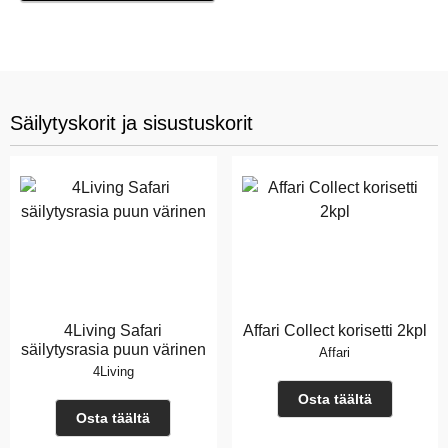
Säilytyskorit ja sisustuskorit
4Living Safari
Affari Collect korisetti 2kpl
säilytysrasia puun värinen
Affari
4Living
Osta täältä
Osta täältä