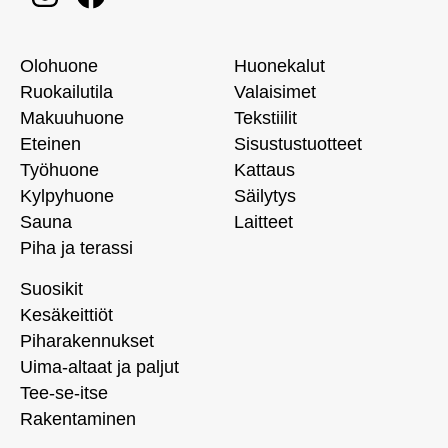
Olohuone
Huonekalut
Ruokailutila
Valaisimet
Makuuhuone
Tekstiilit
Eteinen
Sisustustuotteet
Työhuone
Kattaus
Kylpyhuone
Säilytys
Sauna
Laitteet
Piha ja terassi
Suosikit
Kesäkeittiöt
Piharakennukset
Uima-altaat ja paljut
Tee-se-itse
Rakentaminen