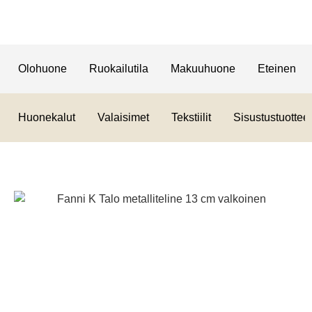
Olohuone
Ruokailutila
Makuuhuone
Eteinen
Huonekalut
Valaisimet
Tekstiilit
Sisustustuotteet