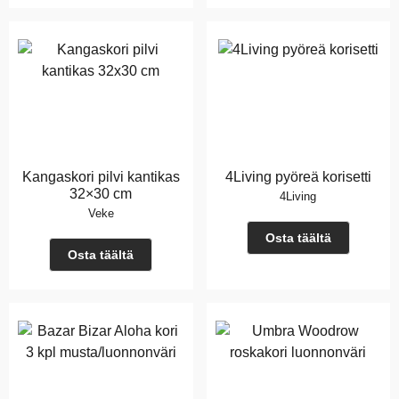
Kangaskori pilvi kantikas
4Living pyöreä korisetti
32×30 cm
4Living
Veke
Osta täältä
Osta täältä