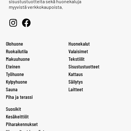
sisustustuotteita sekä huonekaluja
myyvistä verkkokaupoista.
Olohuone
Huonekalut
Ruokailutila
Valaisimet
Makuuhuone
Tekstiilit
Eteinen
Sisustustuotteet
Työhuone
Kattaus
Kylpyhuone
Säilytys
Sauna
Laitteet
Piha ja terassi
Suosikit
Kesäkeittiöt
Piharakennukset