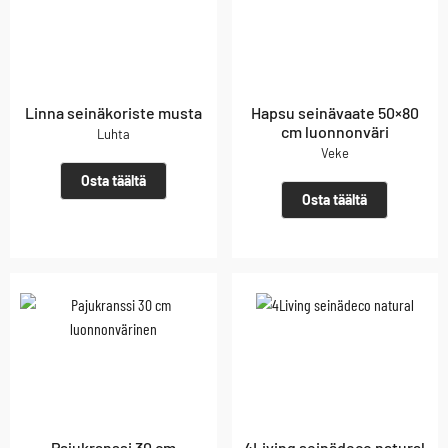
Linna seinäkoriste musta
Hapsu seinävaate 50×80
cm luonnonväri
Luhta
Veke
Osta täältä
Osta täältä
Pajukranssi 30 cm
4Living seinädeco natural