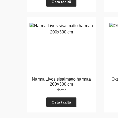
Osta täältä
Narma Livos sisalmatto harmaa
Oks
200×300 cm
Narma
Osta täältä