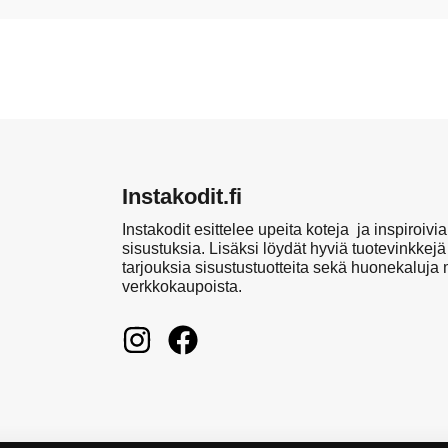
Instakodit.fi
Instakodit esittelee upeita koteja ja inspiroivia
sisustuksia. Lisäksi löydät hyviä tuotevinkkejä
tarjouksia sisustustuotteita sekä huonekaluja
verkkokaupoista.