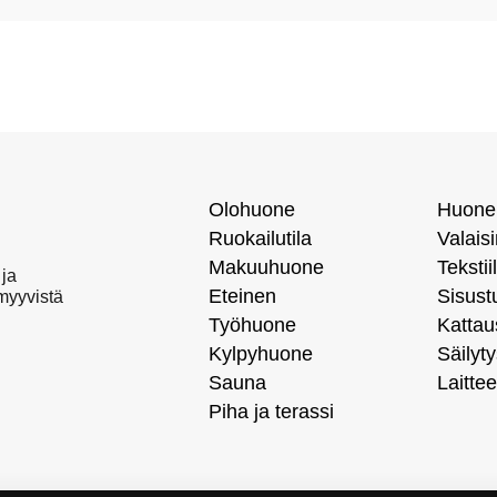
Olohuone
Huone
Ruokailutila
Valais
Makuuhuone
Tekstiil
 ja
Eteinen
Sisust
 myyvistä
Työhuone
Kattau
Kylpyhuone
Säilyty
Sauna
Laittee
Piha ja terassi