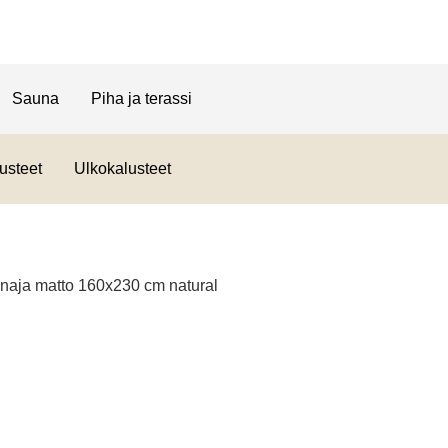
Sauna
Piha ja terassi
usteet
Ulkokalusteet