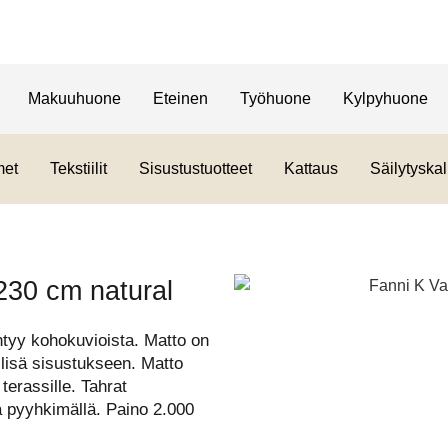
Makuuhuone
Eteinen
Työhuone
Kylpyhuone
met
Tekstiilit
Sisustustuotteet
Kattaus
Säilytyskal
230 cm natural
ntyy kohokuvioista. Matto on
lisä sisustukseen. Matto
terassille. Tahrat
la pyyhkimällä. Paino 2.000