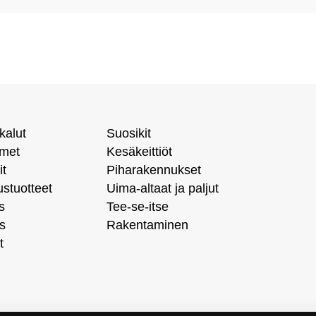
kalut
Suosikit
imet
Kesäkeittiöt
it
Piharakennukset
ustuotteet
Uima-altaat ja paljut
s
Tee-se-itse
s
Rakentaminen
t