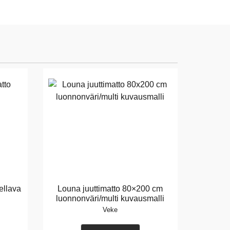
ellava
Louna juuttimatto 80×200 cm
luonnonväri/multi kuvausmalli
Veke