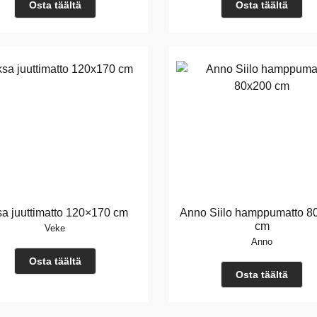
Osta täältä
Osta täältä
a juuttimatto 120×170 cm
Anno Siilo hamppumatto 8
cm
Veke
Anno
Osta täältä
Osta täältä