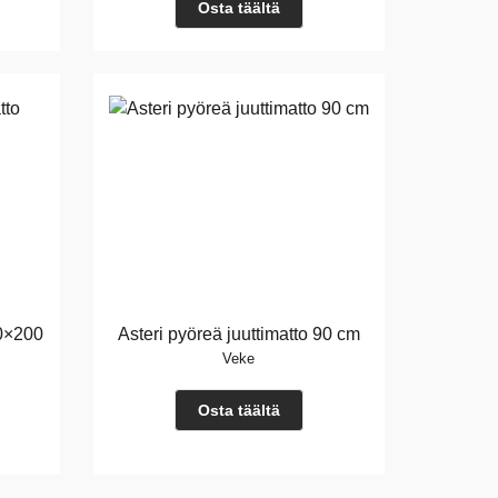
Osta täältä
0×200
Asteri pyöreä juuttimatto 90 cm
Veke
Osta täältä