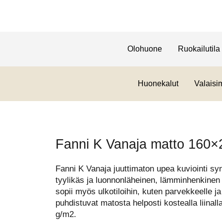
Olohuone
Ruokailutila
Huonekalut
Valaisi
Fanni K Vanaja matto 160×
Fanni K Vanaja juuttimaton upea kuviointi sy
tyylikäs ja luonnonläheinen, lämminhenkinen 
sopii myös ulkotiloihin, kuten parvekkeelle ja 
puhdistuvat matosta helposti kostealla liinal
g/m2.