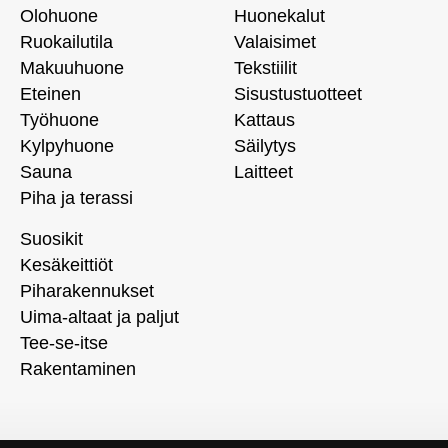
Olohuone
Huonekalut
Ruokailutila
Valaisimet
Makuuhuone
Tekstiilit
Eteinen
Sisustustuotteet
Työhuone
Kattaus
Kylpyhuone
Säilytys
Sauna
Laitteet
Piha ja terassi
Suosikit
Kesäkeittiöt
Piharakennukset
Uima-altaat ja paljut
Tee-se-itse
Rakentaminen