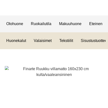
Olohuone
Ruokailutila
Makuuhuone
Eteinen
Huonekalut
Valaisimet
Tekstiilit
Sisustustuotteet