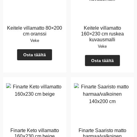
Keitele villamatto 80×200
Keitele villamatto
cm oranssi
160×230 cm ruskea
kuvausmalli
Veke
Veke
Osta täältä
Osta täältä
Finarte Keto villamatto
Finarte Saaristo matto
160×230 cm beige
harmaa/valkoinen