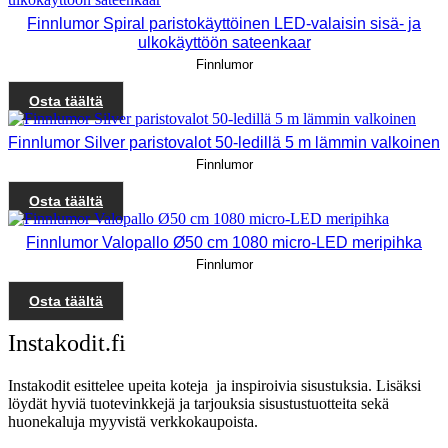
Finnlumor Spiral paristokäyttöinen LED-valaisin sisä- ja
ulkokäyttöön sateenkaar
Finnlumor
Osta täältä
Finnlumor Silver paristovalot 50-ledillä 5 m lämmin valkoinen
Finnlumor
Osta täältä
Finnlumor Valopallo Ø50 cm 1080 micro-LED meripihka
Finnlumor
Osta täältä
Instakodit.fi
Instakodit esittelee upeita koteja ja inspiroivia sisustuksia. Lisäksi
löydät hyviä tuotevinkkejä ja tarjouksia sisustustuotteita sekä
huonekaluja myyvistä verkkokaupoista.