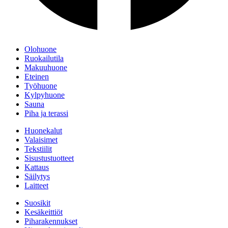
Olohuone
Ruokailutila
Makuuhuone
Eteinen
Työhuone
Kylpyhuone
Sauna
Piha ja terassi
Huonekalut
Valaisimet
Tekstiilit
Sisustustuotteet
Kattaus
Säilytys
Laitteet
Suosikit
Kesäkeittiöt
Piharakennukset