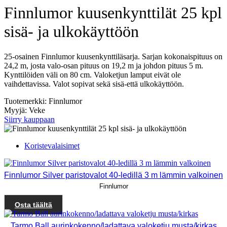
Finnlumor kuusenkynttilät 25 kpl
sisä- ja ulkokäyttöön
25-osainen Finnlumor kuusenkynttiläsarja. Sarjan kokonaispituus on
24,2 m, josta valo-osan pituus on 19,2 m ja johdon pituus 5 m.
Kynttilöiden väli on 80 cm. Valoketjun lamput eivät ole
vaihdettavissa. Valot sopivat sekä sisä-että ulkokäyttöön.
Tuotemerkki: Finnlumor
Myyjä: Veke
Siirry kauppaan
Koristevalaisimet
Finnlumor Silver paristovalot 40-ledillä 3 m lämmin valkoinen
Finnlumor
Osta täältä
Tarmo Ball aurinkokenno/ladattava valoketju musta/kirkas