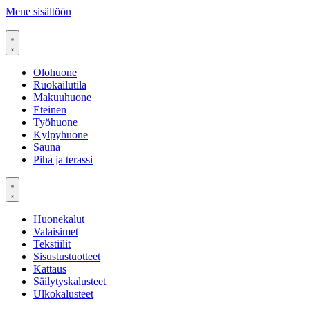
Mene sisältöön
Olohuone
Ruokailutila
Makuuhuone
Eteinen
Työhuone
Kylpyhuone
Sauna
Piha ja terassi
Huonekalut
Valaisimet
Tekstiilit
Sisustustuotteet
Kattaus
Säilytyskalusteet
Ulkokalusteet