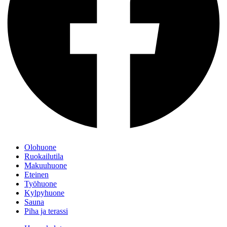
Olohuone
Ruokailutila
Makuuhuone
Eteinen
Työhuone
Kylpyhuone
Sauna
Piha ja terassi