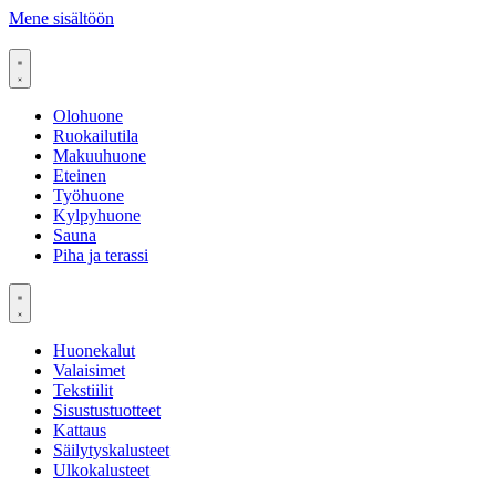
Mene sisältöön
Olohuone
Ruokailutila
Makuuhuone
Eteinen
Työhuone
Kylpyhuone
Sauna
Piha ja terassi
Huonekalut
Valaisimet
Tekstiilit
Sisustustuotteet
Kattaus
Säilytyskalusteet
Ulkokalusteet