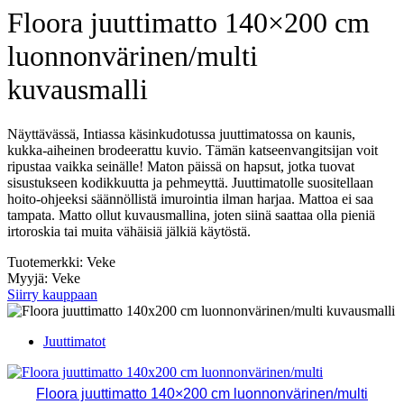
Floora juuttimatto 140×200 cm
luonnonvärinen/multi
kuvausmalli
Näyttävässä, Intiassa käsinkudotussa juuttimatossa on kaunis,
kukka-aiheinen brodeerattu kuvio. Tämän katseenvangitsijan voit
ripustaa vaikka seinälle! Maton päissä on hapsut, jotka tuovat
sisustukseen kodikkuutta ja pehmeyttä. Juuttimatolle suositellaan
hoito-ohjeeksi säännöllistä imurointia ilman harjaa. Mattoa ei saa
tampata. Matto ollut kuvausmallina, joten siinä saattaa olla pieniä
irtoroskia tai muita vähäisiä jälkiä käytöstä.
Tuotemerkki: Veke
Myyjä: Veke
Siirry kauppaan
Juuttimatot
Floora juuttimatto 140×200 cm luonnonvärinen/multi