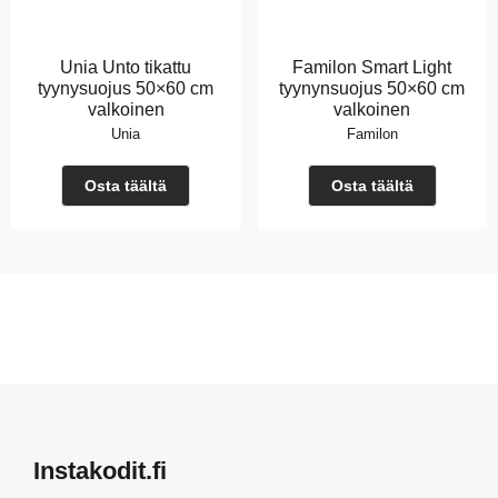
Unia Unto tikattu
Familon Smart Light
tyynysuojus 50×60 cm
tyynynsuojus 50×60 cm
valkoinen
valkoinen
Unia
Familon
Osta täältä
Osta täältä
Instakodit.fi