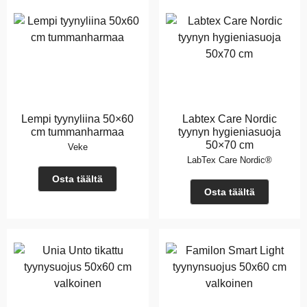
Lempi tyynyliina 50×60
Labtex Care Nordic
cm tummanharmaa
tyynyn hygieniasuoja
50×70 cm
Veke
LabTex Care Nordic®
Osta täältä
Osta täältä