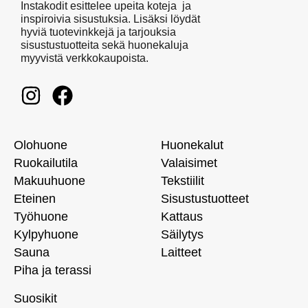
Instakodit esittelee upeita koteja ja
inspiroivia sisustuksia. Lisäksi löydät
hyviä tuotevinkkejä ja tarjouksia
sisustustuotteita sekä huonekaluja
myyvistä verkkokaupoista.
Olohuone
Huonekalut
Ruokailutila
Valaisimet
Makuuhuone
Tekstiilit
Eteinen
Sisustustuotteet
Työhuone
Kattaus
Kylpyhuone
Säilytys
Sauna
Laitteet
Piha ja terassi
Suosikit