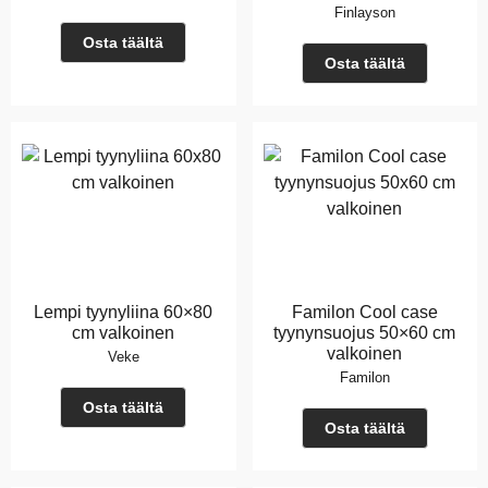
Finlayson
Osta täältä
Osta täältä
Lempi tyynyliina 60×80
Familon Cool case
cm valkoinen
tyynynsuojus 50×60 cm
valkoinen
Veke
Familon
Osta täältä
Osta täältä