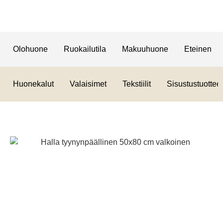
Olohuone
Ruokailutila
Makuuhuone
Eteinen
Huonekalut
Valaisimet
Tekstiilit
Sisustustuotteet