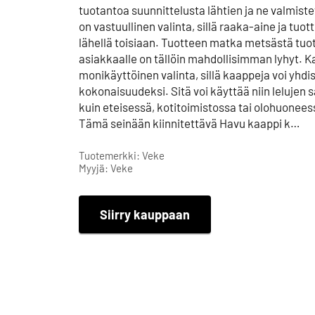
tuotantoa suunnittelusta lähtien ja ne valmist
on vastuullinen valinta, sillä raaka-aine ja tu
lähellä toisiaan. Tuotteen matka metsästä tuot
asiakkaalle on tällöin mahdollisimman lyhyt. Ka
monikäyttöinen valinta, sillä kaappeja voi yhdis
kokonaisuudeksi. Sitä voi käyttää niin lelujen
kuin eteisessä, kotitoimistossa tai olohuoneess
Tämä seinään kiinnitettävä Havu kaappi k…
Tuotemerkki: Veke
Myyjä: Veke
Siirry kauppaan