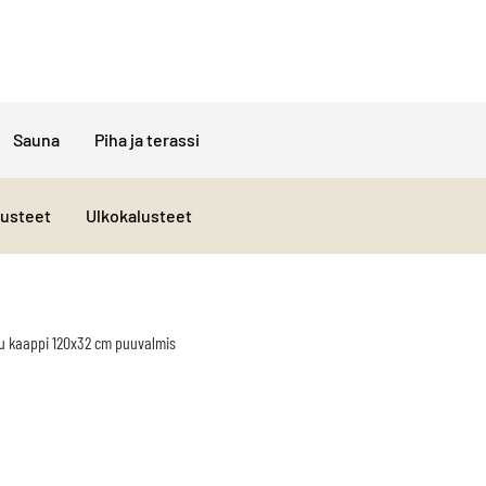
Sauna
Piha ja terassi
lusteet
Ulkokalusteet