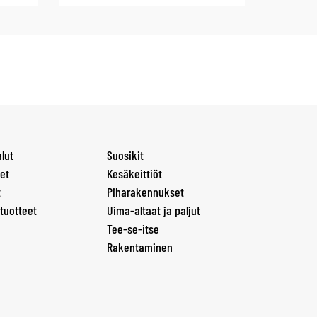
lut
Suosikit
et
Kesäkeittiöt
t
Piharakennukset
tuotteet
Uima-altaat ja paljut
Tee-se-itse
Rakentaminen