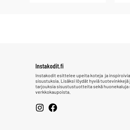
Instakodit.fi
Instakodit esittelee upeita koteja ja inspiroivi
sisustuksia. Lisäksi löydät hyviä tuotevinkkejä 
tarjouksia sisustustuotteita sekä huonekaluja
verkkokaupoista.