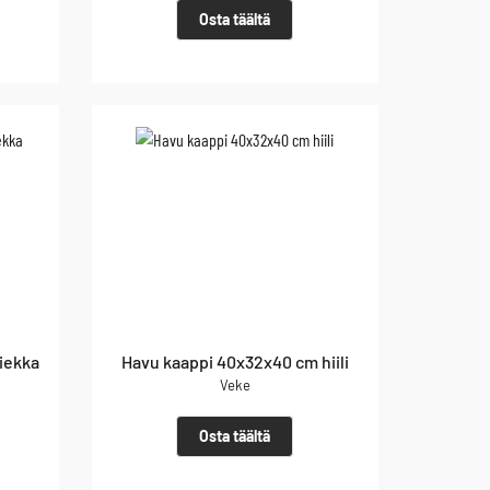
Osta täältä
iekka
Havu kaappi 40x32x40 cm hiili
Veke
Osta täältä