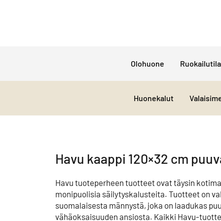
Olohuone
Ruokailutila
Huonekalut
Valaisim
Havu kaappi 120×32 cm puuv
Havu tuoteperheen tuotteet ovat täysin kotimai
monipuolisia säilytyskalusteita. Tuotteet on va
suomalaisesta männystä, joka on laadukas puu
vähäoksaisuuden ansiosta. Kaikki Havu-tuott