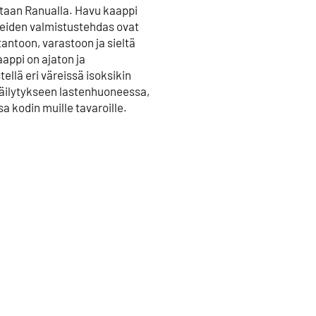
etaan Ranualla. Havu kaappi
otteiden valmistustehdas ovat
antoon, varastoon ja sieltä
appi on ajaton ja
tellä eri väreissä isoksikin
 säilytykseen lastenhuoneessa,
a kodin muille tavaroille.