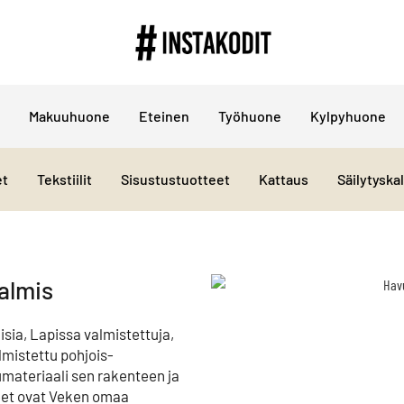
Makuuhuone
Eteinen
Työhuone
Kylpyhuone
et
Tekstiilit
Sisustustuotteet
Kattaus
Säilytyska
almis
sia, Lapissa valmistettuja,
lmistettu pohjois-
materiaali sen rakenteen ja
eet ovat Veken omaa