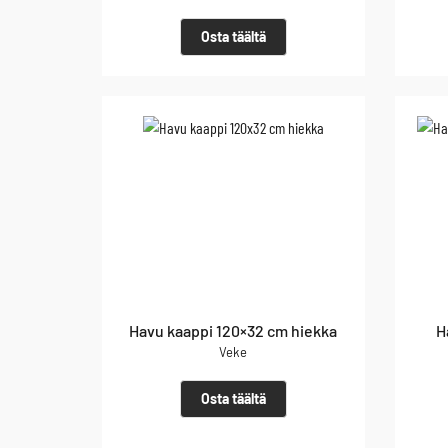
Osta täältä
Havu kaappi 120×32 cm hiekka
H
Veke
Osta täältä