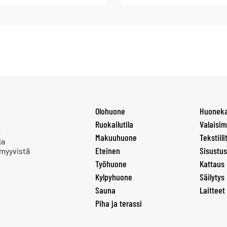
Olohuone
Huoneka
Ruokailutila
Valaisim
a
Makuuhuone
Tekstiili
ja
Eteinen
Sisustus
 myyvistä
Työhuone
Kattaus
Kylpyhuone
Säilytys
Sauna
Laitteet
Piha ja terassi