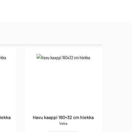
iekka
Havu kaappi 160×32 cm hiekka
Veke