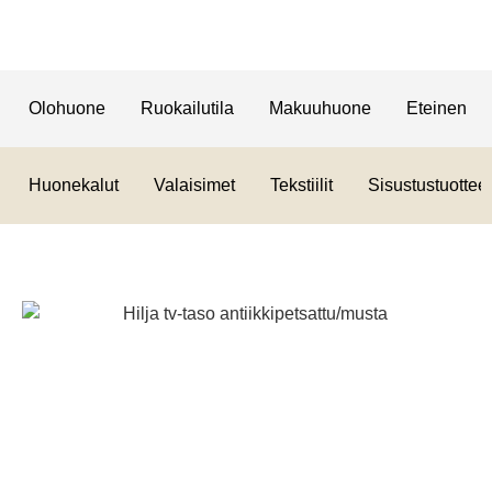
Olohuone
Ruokailutila
Makuuhuone
Eteinen
Huonekalut
Valaisimet
Tekstiilit
Sisustustuotteet