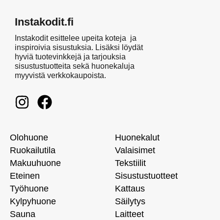
Instakodit.fi
Instakodit esittelee upeita koteja ja
inspiroivia sisustuksia. Lisäksi löydät
hyviä tuotevinkkejä ja tarjouksia
sisustustuotteita sekä huonekaluja
myyvistä verkkokaupoista.
Olohuone
Huonekalut
Ruokailutila
Valaisimet
Makuuhuone
Tekstiilit
Eteinen
Sisustustuotteet
Työhuone
Kattaus
Kylpyhuone
Säilytys
Sauna
Laitteet