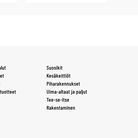
lut
Suosikit
et
Kesäkeittiöt
t
Piharakennukset
tuotteet
Uima-altaat ja paljut
Tee-se-itse
Rakentaminen