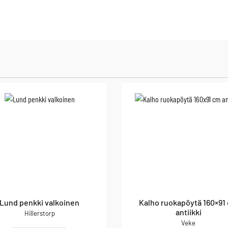
Lund penkki valkoinen
Kalho ruokapöytä 160×91
antiikki
Hillerstorp
Veke