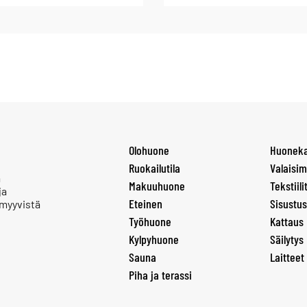
Olohuone
Huoneka
Ruokailutila
Valaisim
a
Makuuhuone
Tekstiili
ja
Eteinen
Sisustus
 myyvistä
Työhuone
Kattaus
Kylpyhuone
Säilytys
Sauna
Laitteet
Piha ja terassi