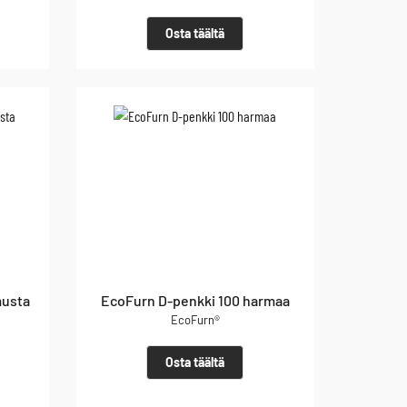
Osta täältä
musta
EcoFurn D-penkki 100 harmaa
EcoFurn®
Osta täältä