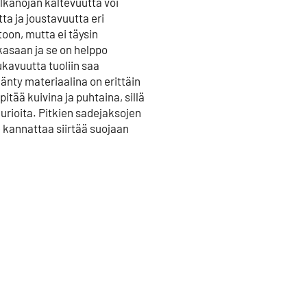
selkänojan kaltevuutta voi
a ja joustavuutta eri
toon, mutta ei täysin
 kasaan ja se on helppo
kavuutta tuoliin saa
änty materiaalina on erittäin
itää kuivina ja puhtaina, sillä
aurioita. Pitkien sadejaksojen
e kannattaa siirtää suojaan