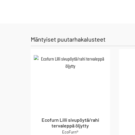
Mäntyiset puutarhakalusteet
Ecofurn Lilli sivupöytä/rahi
tervaleppä öljytty
EcoFurn®