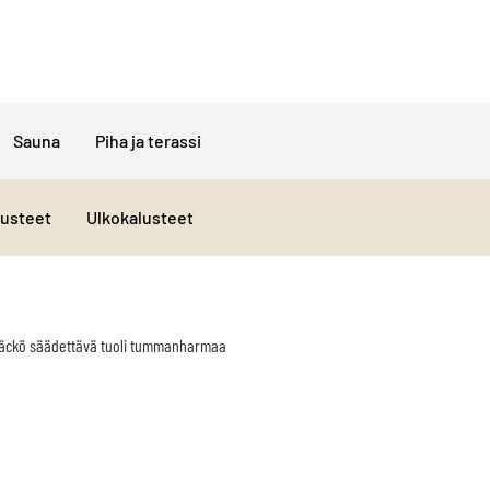
Sauna
Piha ja terassi
lusteet
Ulkokalusteet