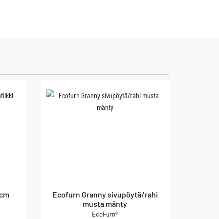
 cm
Ecofurn Granny sivupöytä/rahi
musta mänty
EcoFurn®