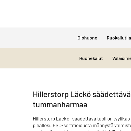
Olohuone
Ruokailutila
Huonekalut
Valaisim
Hillerstorp Läckö säädettävä 
tummanharmaa
Hillerstorp Läckö -säädettävä tuoli on tyylikäs
pihallesi. FSC-sertifioidusta männystä valmiste