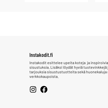
Instakodit.fi
Instakodit esittelee upeita koteja ja inspiroivi
sisustuksia. Lisäksi löydät hyviä tuotevinkkejä 
tarjouksia sisustustuotteita sekä huonekaluja
verkkokaupoista.