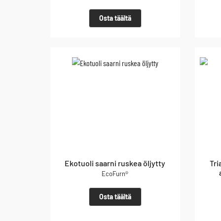
Osta täältä
Ekotuoli saarni ruskea öljytty
Tri
EcoFurn®
Osta täältä