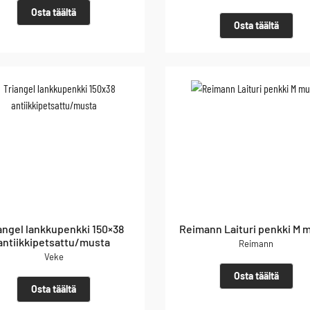
Osta täältä
Osta täältä
angel lankkupenkki 150×38
Reimann Laituri penkki M 
antiikkipetsattu/musta
Reimann
Veke
Osta täältä
Osta täältä