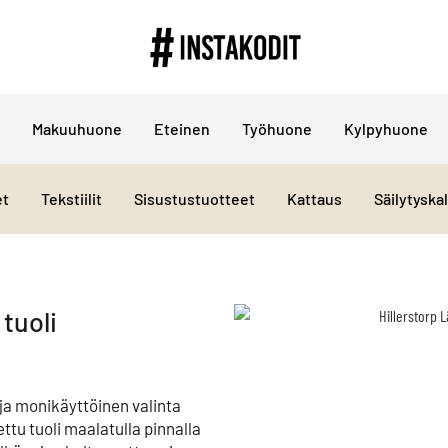
Makuuhuone
Eteinen
Työhuone
Kylpyhuone
et
Tekstiilit
Sisustustuotteet
Kattaus
Säilytyska
tuoli
 ja monikäyttöinen valinta
ttu tuoli maalatulla pinnalla