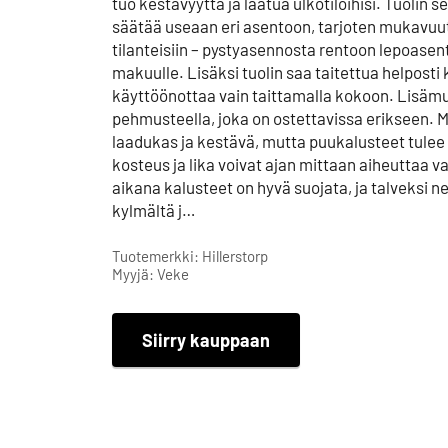
tuo kestävyyttä ja laatua ulkotiloihisi. Tuolin 
säätää useaan eri asentoon, tarjoten mukavuutt
tilanteisiin – pystyasennosta rentoon lepoasen
makuulle. Lisäksi tuolin saa taitettua helposti
käyttöönottaa vain taittamalla kokoon. Lisämu
pehmusteella, joka on ostettavissa erikseen. M
laadukas ja kestävä, mutta puukalusteet tulee p
kosteus ja lika voivat ajan mittaan aiheuttaa v
aikana kalusteet on hyvä suojata, ja talveksi n
kylmältä j…
Tuotemerkki: Hillerstorp
Myyjä: Veke
Siirry kauppaan