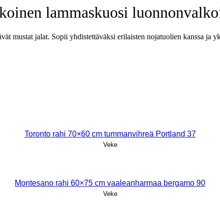
ekoinen lammaskuosi luonnonvalkoi
ät mustat jalat. Sopii yhdistettäväksi erilaisten nojatuolien kanssa ja
Toronto rahi 70×60 cm tummanvihreä Portland 37
Veke
Montesano rahi 60×75 cm vaaleanharmaa bergamo 90
Veke