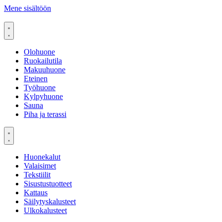
Mene sisältöön
Olohuone
Ruokailutila
Makuuhuone
Eteinen
Työhuone
Kylpyhuone
Sauna
Piha ja terassi
Huonekalut
Valaisimet
Tekstiilit
Sisustustuotteet
Kattaus
Säilytyskalusteet
Ulkokalusteet