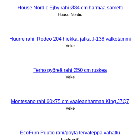
House Nordic Ejby rahi Ø34 cm harmaa sametti
House Nordic
Huurre rahi, Rodeo 204 hiekka, jalka J-138 valkotammi
Veke
Terho pyöreä rahi Ø50 cm ruskea
Veke
Montesano rahi 60×75 cm vaaleanharmaa King J7Q7
Veke
EcoFurn Puutio rahi/pöytä tervaleppä vahattu
EcoFurn®