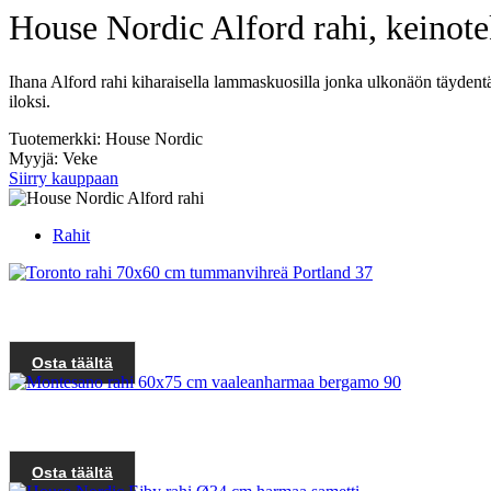
House Nordic Alford rahi, keinot
Ihana Alford rahi kiharaisella lammaskuosilla jonka ulkonäön täydentäv
iloksi.
Tuotemerkki: House Nordic
Myyjä: Veke
Siirry kauppaan
Rahit
Osta täältä
Osta täältä